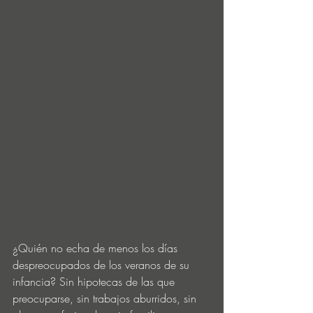
¿Quién no echa de menos los días 
despreocupados de los veranos de su 
infancia? Sin hipotecas de las que 
preocuparse, sin trabajos aburridos, sin 