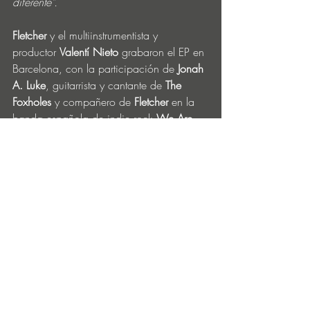
diferente”.
Fletcher 
y el multiinstrumentista y 
productor 
Valentí Nieto
 grabaron el EP en 
Barcelona, con la participación de 
Jonah 
A. Luke
, guitarrista y cantante de 
The 
Foxholes
 y compañero de 
Fletcher
 en la 
banda española de indie rock 
We Are 
Mono.
“Summertime Love” 
estará disponible en 
todas las plataformas digitales a partir del 
17 de enero. El single 
“Killer Boys”
 se 
publicará el 5 de enero, fecha en la que 
CP Fletcher cumple años.
Para obtener más información, visita 
www.apermanentshadow.com