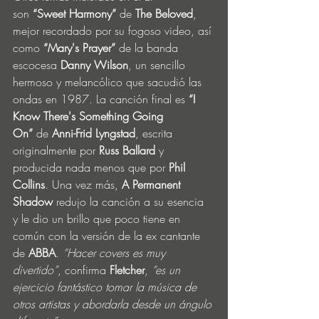
son
 “Sweet Harmony”
 de 
The Beloved
, 
mejor recordado por su fogoso video, así 
como 
“Mary's Prayer”
 de la banda 
escocesa 
Danny Wilson
, un sencillo 
hermoso y melancólico que sacudió las 
ondas en 1987. La canción final es 
“I 
Know There's Something Going 
On”
 de 
Anni-Frid Lyngstad
, escrita 
originalmente por 
Russ Ballard
 y 
producida nada menos que por 
Phil 
Collins
. Una vez más, 
A Permanent 
Shadow
 redujo la canción a su esencia 
y le dio un brillo que poco tiene en 
común con la versión de la ex cantante 
de 
ABBA
. 
“Hacer covers es muy 
divertido”
, confirma 
Fletcher
, 
“es un 
ejercicio fantástico tomar la música de 
otros artistas y abordarla desde un ángulo 