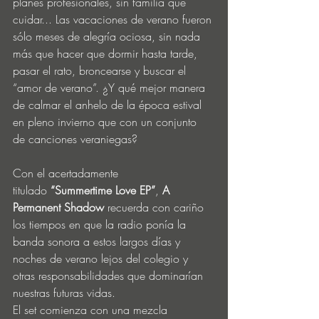
planes profesionales, sin familia que 
cuidar... Las vacaciones de verano fueron 
sólo meses de alegría ociosa, sin nada 
más que hacer que dormir hasta tarde, 
pasar el rato, broncearse y buscar el 
“amor de verano”. ¿Y qué mejor manera 
de calmar el anhelo de la época estival 
en pleno invierno que con un conjunto 
de canciones veraniegas?
Con el acertadamente 
titulado
 “Summertime Love EP”
, 
A 
Permanent Shadow
 recuerda con cariño 
los tiempos en que la radio ponía la 
banda sonora a estos largos días y 
noches de verano lejos del colegio y 
otras responsabilidades que dominarían 
nuestras futuras vidas.
El set comienza con una mezcla 