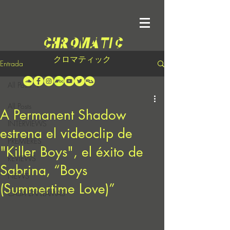
クロマティック
Entrada
All Posts
All Posts
A Permanent Shadow
INTERVIEWS
estrena el videoclip de
PREMIERES
"Killer Boys", el éxito de
REVIEWS
Sabrina, “Boys
NEWS
(Summertime Love)”
CASA EN LLAMAS