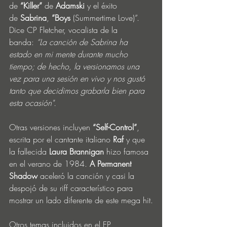
de 
“Killer”
 de 
Adamski
 y el éxito 
de 
Sabrina
, 
“Boys
 (Summertime Love)”. 
Dice CP Fletcher, vocalista de la 
banda: 
“La canción de Sabrina ha 
estado en mi mente durante mucho 
tiempo; de hecho, la versionamos una 
vez para una sesión en vivo y nos gustó 
tanto que decidimos grabarla bien para 
esta ocasión".
Otras versiones incluyen 
“Self-Control”
, 
escrita por el cantante italiano 
Raf 
y que 
la fallecida 
Laura Brannigan
 hizo famosa 
en el verano de 1984. 
A Permanent 
Shadow
 aceleró la canción y casi la 
despojó de su riff característico para 
mostrar un lado diferente de este mega hit.
Otros temas incluidos en el EP 