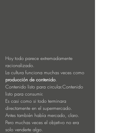
Hoy todo parece extremadamente 
racionalizado.
La cultura funciona muchas veces como 
producción de contenido
.
Contenido listo para circular.Contenido 
listo para consumir.
Es casi como si todo terminara 
directamente en el supermercado.
Antes también había mercado, claro.
Pero muchas veces el objetivo no era 
solo venderte algo.