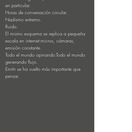
en particular.
Horas de conversación circular.
Nadismo extremo.
Ruido.
El mismo esquema se replica a pequeña 
escala en internet:micros, cámaras, 
emisión constante.
Todo el mundo opinando.Todo el mundo 
generando flujo.
Emitir se ha vuelto más importante que 
pensar.