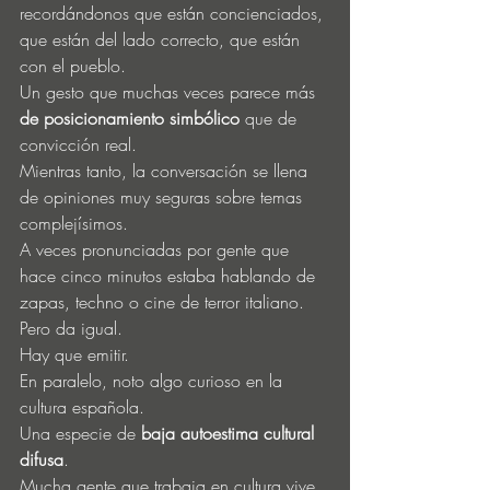
recordándonos que están concienciados, 
que están del lado correcto, que están 
con el pueblo.
Un gesto que muchas veces parece más 
de posicionamiento simbólico
 que de 
convicción real.
Mientras tanto, la conversación se llena 
de opiniones muy seguras sobre temas 
complejísimos.
A veces pronunciadas por gente que 
hace cinco minutos estaba hablando de 
zapas, techno o cine de terror italiano.
Pero da igual.
Hay que emitir.
En paralelo, noto algo curioso en la 
cultura española.
Una especie de 
baja autoestima cultural 
difusa
.
Mucha gente que trabaja en cultura vive 