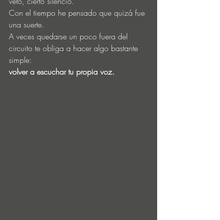
veto, cierto silencio.
Con el tiempo he pensado que quizá fue 
una suerte.
A veces quedarse un poco fuera del 
circuito te obliga a hacer algo bastante 
simple:
volver a escuchar tu propia voz.