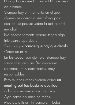
Una gala de cine.Un festival.Una entrega 
de premios.
Siempre hay un momento en el que 
alguien se acerca al micrófono para 
explicar su postura sobre la actualidad 
mundial.
No necesariamente porque tenga algo 
interesante que decir.
Sino porque 
parece que hay que decirlo
.
Como un ritual.
En los Goya, por ejemplo, siempre hay 
varios discursos así.Declaraciones 
solemnes, muy conscientes, muy 
responsables.
Pero muchas veces suenan como 
un 
meeting político bastante aburrido
, 
colocado en medio de una fiesta.
Algo parecido pasa en redes.
Medios, artistas, influencers… todos 