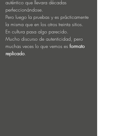
auténtico que llevara décadas 
perfeccionándose.
Pero luego la pruebas y es prácticamente 
la misma que en los otros treinta sitios.
En cultura pasa algo parecido.
Mucho discurso de autenticidad, pero 
muchas veces lo que vemos es 
formato 
replicado
.