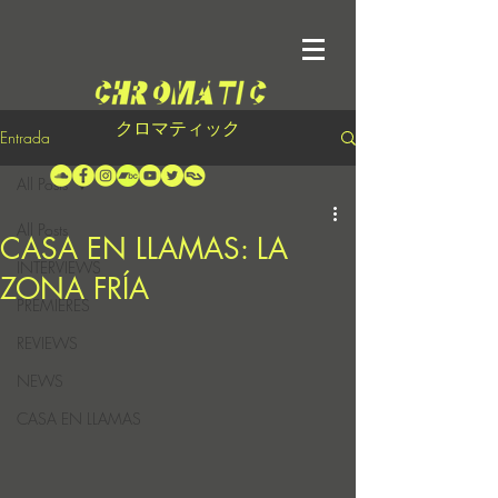
クロマティック
Entrada
All Posts
All Posts
CASA EN LLAMAS: LA
INTERVIEWS
ZONA FRÍA
PREMIERES
REVIEWS
NEWS
CASA EN LLAMAS