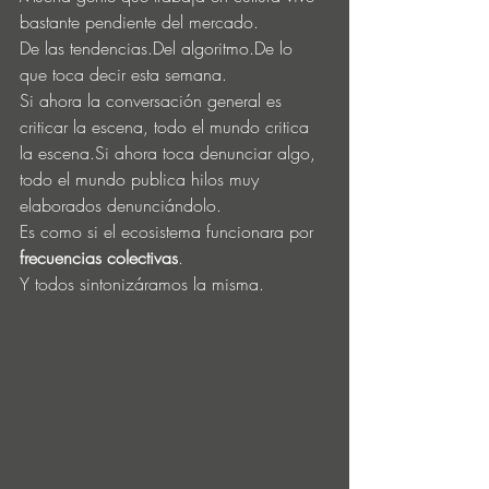
bastante pendiente del mercado.
De las tendencias.Del 
algoritmo.De
 lo 
que toca decir esta semana.
Si ahora la conversación general es 
criticar la escena, todo el mundo critica 
la 
escena.Si
 ahora toca denunciar algo, 
todo el mundo publica hilos muy 
elaborados denunciándolo.
Es como si el ecosistema funcionara por 
frecuencias colectivas
.
Y todos sintonizáramos la misma.