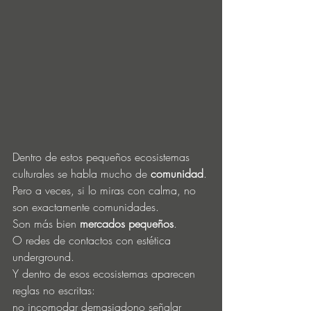
Dentro de estos pequeños ecosistemas 
culturales se habla mucho de 
comunidad
.
Pero a veces, si lo miras con calma, no 
son exactamente comunidades.
Son más bien 
mercados pequeños
.
O redes de contactos con estética 
underground.
Y dentro de esos ecosistemas aparecen 
reglas no escritas:
no incomodar demasiadono señalar 