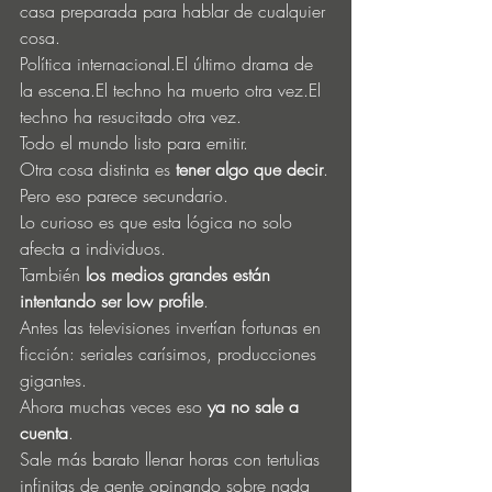
casa preparada para hablar de cualquier 
cosa.
Política internacional.El último drama de 
la escena.El techno ha muerto otra vez.El 
techno ha resucitado otra vez.
Todo el mundo listo para emitir.
Otra cosa distinta es 
tener algo que decir
.
Pero eso parece secundario.
Lo curioso es que esta lógica no solo 
afecta a individuos.
También 
los medios grandes están 
intentando ser low profile
.
Antes las televisiones invertían fortunas en 
ficción: seriales carísimos, producciones 
gigantes.
Ahora muchas veces eso 
ya no sale a 
cuenta
.
Sale más barato llenar horas con tertulias 
infinitas de gente opinando sobre nada 