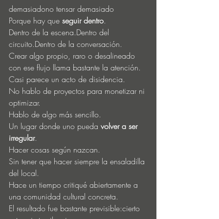
demasiadono tensar demasiado
Porque hay que 
seguir dentro
.
Dentro de la escena.Dentro del 
circuito.Dentro de la conversación.
Crear algo propio, raro o desalineado 
con ese flujo llama bastante la atención.
Casi parece un acto de disidencia.
No hablo de proyectos para monetizar ni 
optimizar.
Hablo de algo más sencillo.
Un lugar donde uno pueda 
volver a ser 
irregular
.
Hacer cosas según nazcan.
Sin tener que hacer siempre la ensaladilla 
del local.
Hace un tiempo critiqué abiertamente a 
una comunidad cultural concreta.
El resultado fue bastante previsible:cierto 