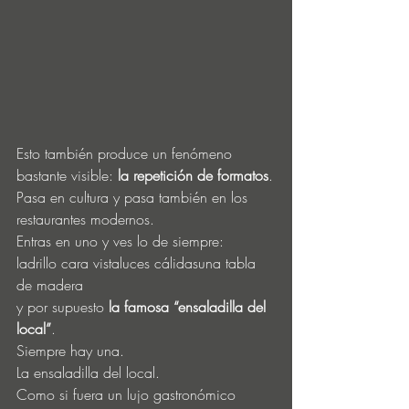
Esto también produce un fenómeno 
bastante visible: 
la repetición de formatos
.
Pasa en cultura y pasa también en los 
restaurantes modernos.
Entras en uno y ves lo de siempre:
ladrillo cara vistaluces cálidasuna tabla 
de madera
y por supuesto 
la famosa “ensaladilla del 
local”
.
Siempre hay una.
La ensaladilla del local.
Como si fuera un lujo gastronómico 