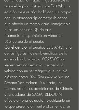
comunidad, la magia inigualable de la 
isla y el legado histórico de Dalt Vila. La 
edición de este año brilló con luz propia, 
con un atardecer típicamente ibicenco 
que ofreció un marco visual inmejorable 
a las sesiones de DJs de talla 
internacional que hicieron vibrar al 
público desde el puerto.
Cartel de lujo
: el querido LUCIANO, una 
de las figuras más emblemáticas de la 
escena local, volvió a 
PORTSIDE
 por 
tercera vez consecutiva, cerrando la 
velada con un set mágico que incluyó 
clásicos como 
‘You Don’t Know Me’
 de 
Armand Van Helden. A su lado, los 
nuevos residentes dominicales de Chinois 
y fundadores de SAGA, BEDOUIN, 
ofrecieron una actuación electrizante en 
la que presentaron, entre otros temas, su 