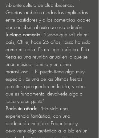
vibrante cultura de club ibicenca. 
Gracias también a todos los implicados 
entre bastidores y a los comercios locales 
por contribuir al éxito de esta edición.
Luciano comenta
: “Desde que salí de mi 
país, Chile, hace 25 años, Ibiza ha sido 
como mi casa. Es un lugar mágico. Esta 
fiesta es una reunión anual en la que se 
unen música, familia y un clima 
maravilloso… El puerto tiene algo muy 
especial. Es una de las últimas fiestas 
gratuitas que quedan en la isla, y creo 
que es fundamental devolverle algo a 
Ibiza y a su gente”.
Bedouin añade
: “Ha sido una 
experiencia fantástica, con una 
producción increíble. Poder tocar y 
devolverle algo auténtico a la isla en un 