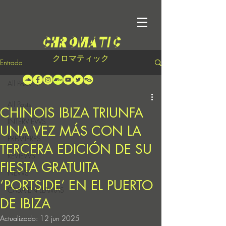
クロマティック
Entrada
All Posts
All Posts
CHINOIS IBIZA TRIUNFA
INTERVIEWS
UNA VEZ MÁS CON LA
PREMIERES
TERCERA EDICIÓN DE SU
REVIEWS
FIESTA GRATUITA
NEWS
‘PORTSIDE’ EN EL PUERTO
CASA EN LLAMAS
DE IBIZA
Actualizado:
12 jun 2025