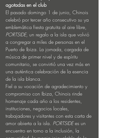
agotadas en el club
El pasado domingo 1 de junio, Chinois 
celebró por tercer año consecutivo su ya 
emblemática fiesta gratuita al aire libre, 
PORTSIDE
, un regalo a la isla que volvió 
a congregar a miles de personas en el 
Puerto de Ibiza. La jornada, cargada de 
música de primer nivel y de espíritu 
comunitario, se convirtió una vez más en 
una auténtica celebración de la esencia 
de la isla blanca.
Fiel a su vocación de agradecimiento y 
compromiso con Ibiza, Chinois rinde 
homenaje cada año a los residentes, 
instituciones, negocios locales, 
trabajadores y visitantes con esta carta de 
amor abierta a la isla. 
PORTSIDE
 es un 
encuentro en torno a la inclusión, la 