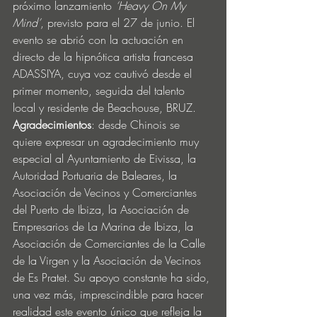
próximo lanzamiento 
‘Heavy On My 
Mind’
, previsto para el 27 de junio. El 
evento se abrió con la actuación en 
directo de la hipnótica artista francesa 
ADASSIYA, cuya voz cautivó desde el 
primer momento, seguida del talento 
local y residente de Beachouse, BRUZ.
Agradecimientos
: desde Chinois se 
quiere expresar un agradecimiento muy 
especial al Ayuntamiento de Eivissa, la 
Autoridad Portuaria de Baleares, la 
Asociación de Vecinos y Comerciantes 
del Puerto de Ibiza, la Asociación de 
Empresarios de La Marina de Ibiza, la 
Asociación de Comerciantes de la Calle 
de la Virgen y la Asociación de Vecinos 
de Es Pratet. Su apoyo constante ha sido, 
una vez más, imprescindible para hacer 
realidad este evento único que refleja la 