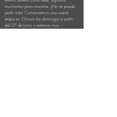
evento abierto como este, significa 
muchísimo para nosotros. ¡No se puede 
pedir más! Comenzamos una nueva 
etapa en Chinois los domingos a partir 
del 27 de junio y estamos muy 
ilusionados. ¡Se vienen muchas 
sorpresas!”
Tras la celebración en el puerto, muchos 
asistentes prolongaron la fiesta en el club 
Chinois, a escasos pasos de distancia, 
donde Luciano y Bedouin encabezaban 
el cartel junto a los productores franceses 
Dorian Craft B2B Baron y el londinense 
Cameron Jack. El afterparty se celebró 
con aforo completo, consolidándose 
como el broche de oro a un día 
inolvidable, cargado de energía positiva 
y espíritu comunitario.
Conecta con 