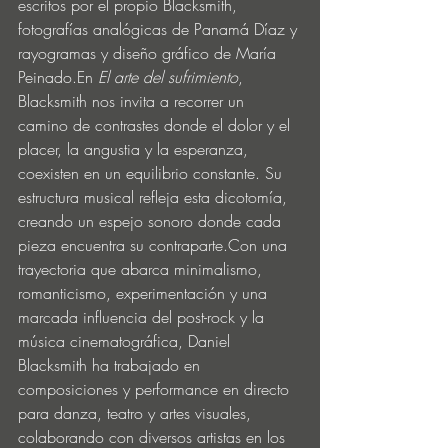
escritos por el propio Blacksmith, 
fotografías analógicas de Panamá Díaz y 
rayogramas y diseño gráfico de María 
Peinado.En 
El arte del sufrimiento
, 
Blacksmith nos invita a recorrer un 
camino de contrastes donde el dolor y el 
placer, la angustia y la esperanza, 
coexisten en un equilibrio constante. Su 
estructura musical refleja esta dicotomía, 
creando un espejo sonoro donde cada 
pieza encuentra su contraparte.Con una 
trayectoria que abarca minimalismo, 
romanticismo, experimentación y una 
marcada influencia del post-rock y la 
música cinematográfica, Daniel 
Blacksmith ha trabajado en 
composiciones y performance en directo 
para danza, teatro y artes visuales, 
colaborando con diversos artistas en los 