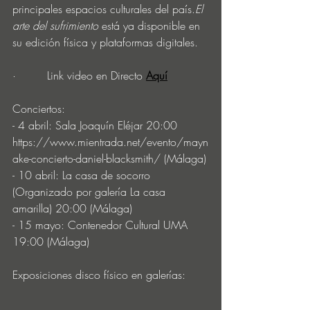
principales espacios culturales del país.
El 
arte del sufrimiento
 está ya disponible en 
su edición física y plataformas digitales.
·         Link video en Directo
Aquí
Conciertos:
- 4 abril: Sala Joaquín Eléjar 20:00 
https://www.mientrada.net/evento/mayn
ake-concierto-daniel-blacksmith/ (Málaga)
- 10 abril: La casa de socorro 
(Organizado por galería La casa 
amarilla) 20:00 (Málaga)
- 15 mayo: Contenedor Cultural UMA 
19:00 (Málaga)
Exposiciones disco físico en galerías: