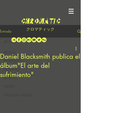
クロマティック
Entrada
All Posts
All Posts
Daniel Blacksmith publica el
INTERVIEWS
álbum"El arte del
PREMIERES
sufrimiento"
REVIEWS
NEWS
CASA EN LLAMAS