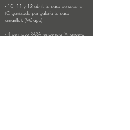
- 10, 11 y 12 abril: La casa de socorro 
(Organizado por galería La casa 
amarilla). (Málaga)
- 4 de mayo RARA residencia (Villanueva 
del Rosario) 
- 6 y 7 noviembre: La trenza (Málaga)
Entradas recientes
Ver todo