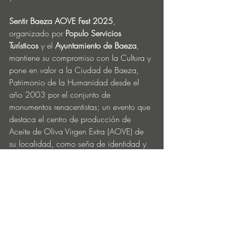
Sentir Baeza AOVE Fest 2025
, 
organizado por 
Populo Servicios 
Turísticos
 y el 
Ayuntamiento de Baeza
, 
mantiene su compromiso con la Cultura y 
pone en valor a la Ciudad de Baeza, 
Patrimonio de la Humanidad desde el 
año 2003 por el conjunto de 
monumentos renacentistas; un evento que 
dest
aca el centro de producción de 
Aceite de Oliva Virgen Extra (AOVE) de 
su localidad, como seña de identidad y 
como principal reclamo gastronómico de 
la provincia.
COMPRAR ENTRADAS