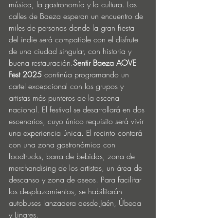
música, la gastronomía y la cultura. Las 
calles de Baeza esperan un encuentro de 
miles de personas donde la gran fiesta 
del indie será compatible con el disfrute 
de una ciudad singular, con historia y 
buena restauración.
Sentir Baeza AOVE 
Fest 2025 
continúa programando un 
cartel excepcional con los grupos y 
artistas más punteros de la escena 
nacional. El festival se desarrollará en dos 
escenarios, cuyo único requisito será vivir 
una experiencia única. El recinto contará 
con una zona gastronómica con 
foodtrucks, barra de bebidas, zona de 
merchandising de los artistas, un área de 
descanso y zona de aseos. Para facilitar 
los desplazamientos, se habilitarán 
autobuses lanzadera desde Jaén, Úbeda 
y Linares.