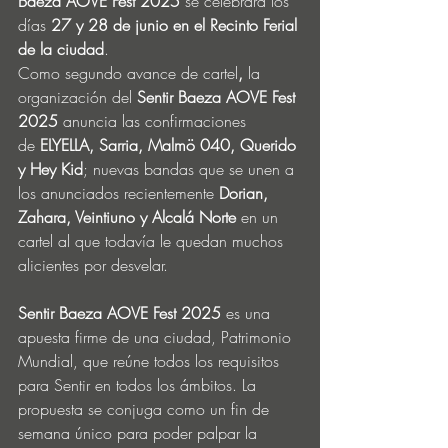
Baeza AOVE Fest 2025
 se celebrará los 
días 
27 y 28 de junio en el Recinto Ferial 
de la ciudad
.
Como segundo avance de cartel
,
 la 
organización del
 Sentir Baeza AOVE Fest 
2025 
anuncia las confirmaciones 
de 
ELYELLA, Sarria, Malmö 040, Querido 
y Hey Kid
; nuevas bandas que se unen
a 
los anunciados recientemente
 Dorian, 
Zahara, Veintiuno y Alcalá Norte 
en un 
cartel al que todavía le quedan muchos 
alicientes por desvelar.
Sentir Baeza AOVE Fest 2025 
es una 
apuesta firme de una ciudad, Patrimonio 
Mundial, que reúne todos los requisitos 
para Sentir en todos los ámbitos. La 
propuesta se conjuga como un fin de 
semana único para poder palpar la 