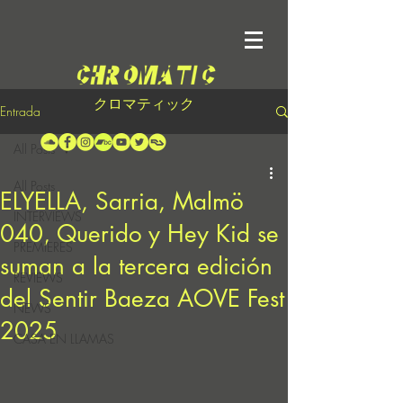
クロマティック
Entrada
All Posts
All Posts
ELYELLA, Sarria, Malmö
INTERVIEWS
040, Querido y Hey Kid se
PREMIERES
suman a la tercera edición
REVIEWS
del Sentir Baeza AOVE Fest
NEWS
2025
CASA EN LLAMAS