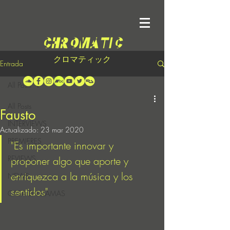
クロマティック
Entrada
All Posts
All Posts
Fausto
INTERVIEWS
Actualizado:
23 mar 2020
PREMIERES
"Es importante innovar y 
REVIEWS
proponer algo que aporte y 
enriquezca a la música y los 
NEWS
sentidos"
CASA EN LLAMAS