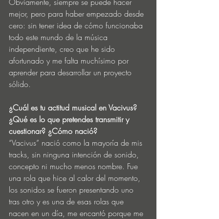
Obviamente, siempre se puede hacer 
mejor, pero para haber empezado desde 
cero: sin tener idea de cómo funcionaba 
todo este mundo de la música 
independiente, creo que he sido 
afortunado y me falta muchísimo por 
aprender para desarrollar un proyecto 
sólido. 
¿Cuál es tu actitud musical en Vacivus? 
¿Qué es lo que pretendes transmitir y 
cuestionar? ¿Cómo nació? 
“Vacivus” nació como la mayoría de mis 
tracks, sin ninguna intención de sonido, 
concepto ni mucho menos nombre. Fue 
una rola que hice al calor del momento, 
los sonidos se fueron presentando uno 
tras otro y es una de esas rolas que 
nacen en un día, me encantó porque me 