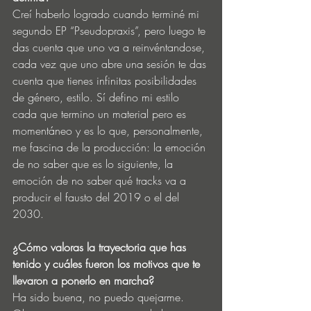
Creí haberlo logrado cuando terminé mi 
segundo EP “Pseudopraxis”, pero luego te 
das cuenta que uno va a reinvéntandose, 
cada vez que uno abre una sesión te das 
cuenta que tienes infinitas posibilidades 
de género, estilo. Sí defino mi estilo 
cada que termino un material pero es 
momentáneo y es lo que, personalmente, 
me fascina de la producción: la emoción 
de no saber que es lo siguiente, la 
emoción de no saber qué tracks va a 
producir el fausto del 2019 o el del 
2030. 
¿Cómo valoras la trayectoria que has 
tenido y cuáles fueron los motivos que te 
llevaron a ponerlo en marcha?
Ha sido buena, no puedo quejarme. 