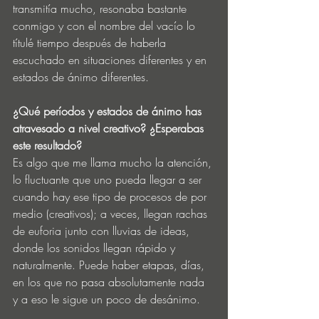
transmitía mucho, resonaba bastante 
conmigo y con el nombre del vacío lo 
títulé tiempo después de haberla 
escuchado en situaciones diferentes y en 
estados de ánimo diferentes.   
¿Qué períodos y estados de ánimo has 
atravesado a nivel creativo? ¿Esperabas 
este resultado?
Es algo que me llama mucho la atención, 
lo fluctuante que uno pueda llegar a ser 
cuando hay ese tipo de procesos de por 
medio (creativos); a veces, llegan rachas 
de euforia junto con lluvias de ideas, 
donde los sonidos llegan rápido y 
naturalmente. Puede haber etapas, días, 
en los que no pasa absolutamente nada 
y a eso le sigue un poco de desánimo. 