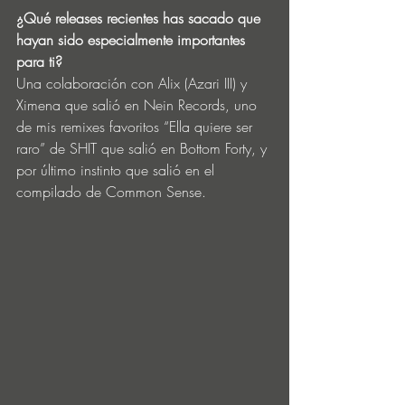
¿Qué releases recientes has sacado que 
hayan sido especialmente importantes 
para ti? 
Una colaboración con Alix (Azari III) y 
Ximena que salió en Nein Records, uno 
de mis remixes favoritos “Ella quiere ser 
raro” de SHIT que salió en Bottom Forty, y 
por último instinto que salió en el 
compilado de Common Sense. 