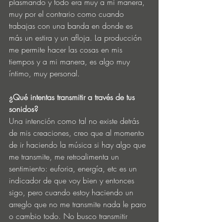
plasmando y todo era muy a mi manera, 
muy por el contrario como cuando 
trabajas con una banda en donde es 
más un estira y un afloja. La producción 
me permite hacer las cosas en mis 
tiempos y a mi manera, es algo muy 
íntimo, muy personal. 
¿Qué intentas transmitir a través de tus 
sonidos? 
Una intención como tal no existe detrás 
de mis creaciones, creo que al momento 
de ir haciendo la música si hay algo que 
me transmite, me retroalimenta un 
sentimiento: euforia, energía, etc es un 
indicador de que voy bien y entonces 
sigo, pero cuando estoy haciendo un 
arreglo que no me transmite nada le paro 
o cambio todo. No busco transmitir 