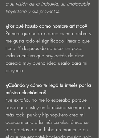
a su visión de la industria, su implacable 
trayectoria y sus proyectos.
¿Por qué Fausto como nombre artístico?
Primero que nada porque es mi nombre y 
me gusta todo el significado literario que 
tiene. Y después de conocer un poco 
toda la cultura que hay detrás de élme 
pareció muy buena idea usarlo para mi 
proyecto. 
¿Cuándo y cómo te llegó tu interés por la 
música electrónica? 
Fue extraño, no me lo esperaba porque 
desde que estoy en la música siempre fue 
más rock, punk y hip-hop.Pero creo mi 
acercamiento a la música electrónica se 
dio gracias a que hubo un momento en 
el que me encontré haciendo música solo 