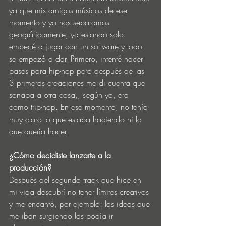
ya que mis amigos músicos de ese 
momento y yo nos separamos 
geográficamente, ya estando solo 
empecé a jugar con un software y todo 
se empezó a dar. Primero, intenté hacer 
bases para hip-hop pero después de las 
3 primeras creaciones me di cuenta que 
sonaba a otra cosa,, según yo, era 
como trip-hop. En ese momento, no tenía 
muy claro lo que estaba haciendo ni lo 
que quería hacer. 
¿Cómo decidiste lanzarte a la 
producción? 
Después del segundo track que hice en 
mi vida descubrí no tener límites creativos 
y me encantó, por ejemplo: las ideas que 
me iban surgiendo las podía ir 