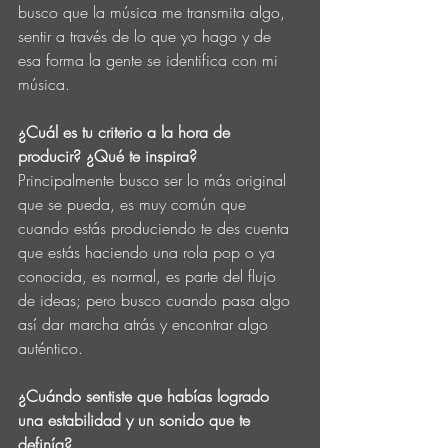
busco que la música me transmita algo, 
sentir a través de lo que yo hago y de 
esa forma la gente se identifica con mi 
música.   
¿Cuál es tu criterio a la hora de 
producir? ¿Qué te inspira?
Principalmente busco ser lo más original 
que se pueda, es muy común que 
cuando estás produciendo te des cuenta 
que estás haciendo una rola pop o ya 
conocida, es normal, es parte del flujo 
de ideas; pero busco cuando pasa algo 
así dar marcha atrás y encontrar algo 
auténtico. 
¿Cuándo sentiste que habías logrado 
una estabilidad y un sonido que te 
definía? 