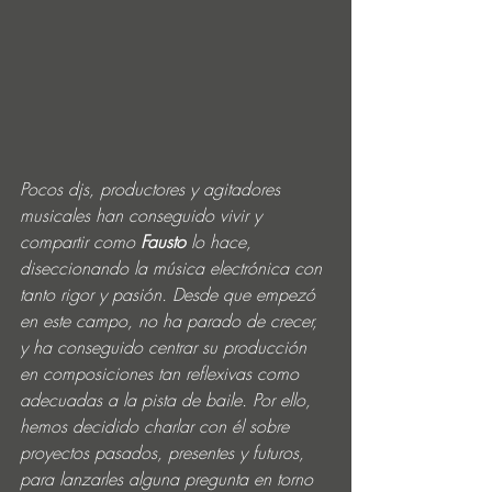
Pocos djs, productores y agitadores 
musicales han conseguido vivir y 
compartir como 
Fausto
 lo hace, 
diseccionando la música electrónica con 
tanto rigor y pasión. Desde que empezó 
en este campo, no ha parado de crecer, 
y ha conseguido centrar su producción 
en composiciones tan reflexivas como 
adecuadas a la pista de baile. Por ello, 
hemos decidido charlar con él sobre 
proyectos pasados, presentes y futuros, 
para lanzarles alguna pregunta en torno 