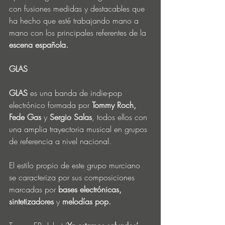
con fusiones medidas y destacables que 
ha hecho que esté trabajando mano a 
mano con los principales referentes de la 
escena española.
GLAS
GLAS
 es una banda de indie-pop 
electrónico formada por 
Tommy Roch, 
Fede Gas 
y
 Sergio Salas
, todos ellos con 
una amplia trayectoria musical en grupos 
de referencia a nivel nacional.
El estilo propio de este grupo murciano 
se caracteriza por sus composiciones 
marcadas por 
bases electrónicas, 
sintetizadores 
y
 melodías pop.