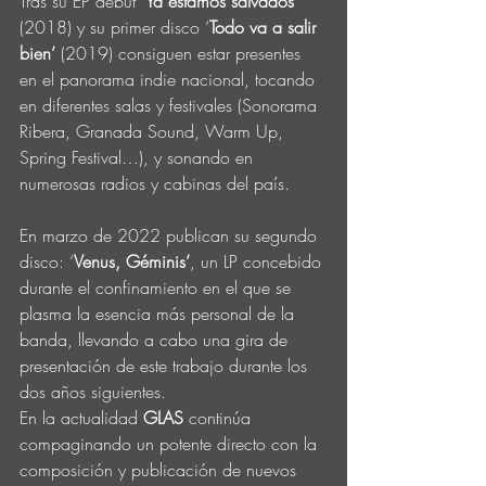
Tras su EP debut ‘
Ya estamos salvados’
(2018) y su primer disco ‘
Todo va a salir 
bien’
 (2019) consiguen estar presentes 
en el panorama indie nacional, tocando 
en diferentes salas y festivales (Sonorama 
Ribera, Granada Sound, Warm Up, 
Spring Festival…), y sonando en 
numerosas radios y cabinas del país.
En marzo de 2022 publican su segundo 
disco: ‘
Venus, Géminis’
, un LP concebido 
durante el confinamiento en el que se 
plasma la esencia más personal de la 
banda, llevando a cabo una gira de 
presentación de este trabajo durante los 
dos años siguientes.
En la actualidad 
GLAS 
continúa 
compaginando un potente directo con la 
composición y publicación de nuevos 