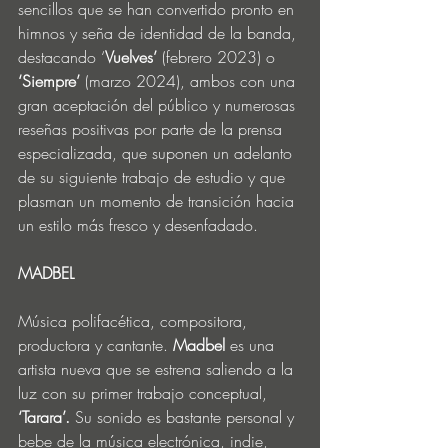
sencillos que se han convertido pronto en 
himnos y seña de identidad de la banda, 
destacando ‘
Vuelves’ 
(febrero 2023) o 
‘Siempre’
 (marzo 2024), ambos con una 
gran aceptación del público y numerosas 
reseñas positivas por parte de la prensa 
especializada, que suponen un adelanto 
de su siguiente trabajo de estudio y que 
plasman un momento de transición hacia 
un estilo más fresco y desenfadado.
MADBEL
Música polifacética, compositora, 
productora y cantante. 
Madbel
 es una 
artista nueva que se estrena saliendo a la 
luz con su primer trabajo conceptual, 
‘Tarara’.
 Su sonido es bastante personal y 
bebe de la música electrónica, indie, 