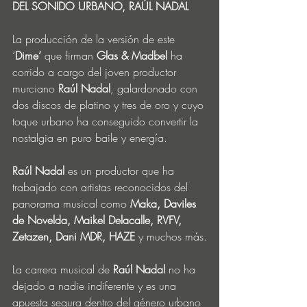
DEL SONIDO URBANO, RAÚL NADAL
La producción de la versión de este 
‘
Dime’
 que firman 
Glas & Madbel
 ha 
corrido a cargo del joven productor 
murciano 
Raúl Nadal
, galardonado con 
dos discos de platino y tres de oro y cuyo 
toque urbano ha conseguido convertir la 
nostalgia en puro baile y energía.
Raúl Nadal
 es un productor que ha 
trabajado con artistas reconocidos del 
panorama musical como 
Maka, Daviles 
de Novelda, Maikel Delacalle, RVFV, 
Zetazen, Dani MDR, HAZE
 y muchos más.
La carrera musical de 
Raúl Nadal
 no ha 
dejado a nadie indiferente y es una 
apuesta segura dentro del género urbano 