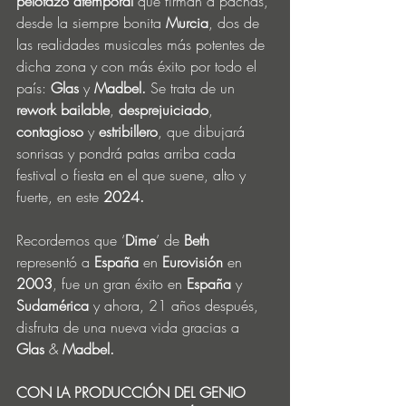
pelotazo atemporal 
que firman a pachas, 
desde la siempre bonita 
Murcia
, dos de 
las realidades musicales más potentes de 
dicha zona y con más éxito por todo el 
país: 
Glas
 y 
Madbel.
 Se trata de un 
rework bailable
, 
desprejuiciado
, 
contagioso 
y 
estribillero
, que dibujará 
sonrisas y pondrá patas arriba cada 
festival o fiesta en el que suene, alto y 
fuerte, en este 
2024.
Recordemos que ‘
Dime
’ de 
Beth
representó a 
España
 en 
Eurovisión 
en 
2003
, fue un gran éxito en 
España
 y 
Sudamérica 
y ahora, 21 años después, 
disfruta de una nueva vida gracias a 
Glas 
&
 Madbel.
CON LA PRODUCCIÓN DEL GENIO 