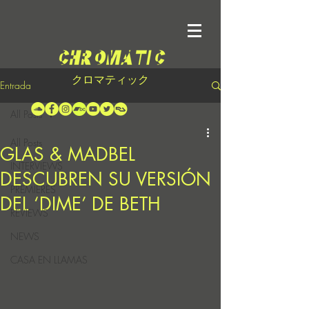
クロマティック
Entrada
All Posts
All Posts
GLAS & MADBEL
INTERVIEWS
DESCUBREN SU VERSIÓN
PREMIERES
DEL ‘DIME’ DE BETH
REVIEWS
NEWS
CASA EN LLAMAS