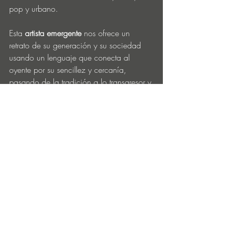
pop y urbano.
Esta 
artista emergente
 nos ofrece un 
retrato de su generación y su sociedad 
usando un lenguaje que conecta al 
oyente por su sencillez y cercanía, 
pasando de la tradición a lo transgresor y 
fusionando estilos que nos llevan a 
atmósferas sonoras tan personales como 
actuales.
GLAS & MADBEL
‘DIME’ (BETH)
SINGLE
31 DE JULIO, 2024
https://open.spotify.com/intl-
es/album/3HWidXKR7ZzPAeIz6TcjNv?