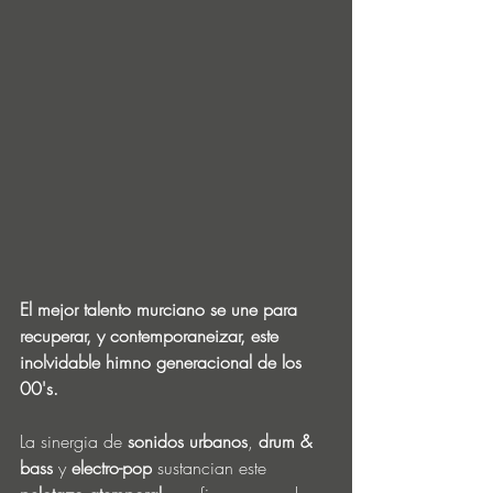
El mejor talento murciano se une para 
recuperar, y contemporaneizar, este 
inolvidable himno generacional de los 
00's.
La sinergia de 
sonidos urbanos
, 
drum & 
bass
 y 
electro-pop
 sustancian este 