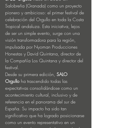
Salobreña (Granada) como un proyecto 
pionero y ambicioso: el primer festival de 
celebración del Orgullo en toda la Costa 
Tropical andaluza. Esta iniciativa, lejos 
de ser un simple evento, surge con una 
visión transformadora para la región, 
impulsada por Nyoman Producciones 
Honestas y David Quintana, director de 
la Compañía Los Quintana y director del 
festival.
Desde su primera edición, 
SALO 
Orgullo
 ha trascendido todas las 
expectativas consolidándose como un 
acontecimiento cultural, inclusivo y de 
referencia en el panorama del sur de 
España. Su impacto ha sido tan 
significativo que ha logrado posicionarse 
como un evento representativo en un 