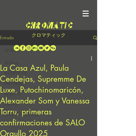
クロマティック
Entrada
All Posts
All Posts
La Casa Azul, Paula
INTERVIEWS
Cendejas, Supremme De
PREMIERES
Luxe, Putochinomaricón,
REVIEWS
Alexander Som y Vanessa
NEWS
Torru, primeras
CASA EN LLAMAS
confirmaciones de SALO
Orgullo 2025