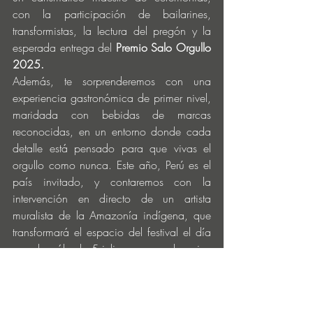
con la participación de bailarines, 
transformistas, la lectura del pregón y la 
esperada entrega del 
Premio Salo Orgullo 
2025.
Además, te sorprenderemos con una 
experiencia gastronómica de primer nivel, 
maridada con bebidas de marcas 
reconocidas, en un entorno donde cada 
detalle está pensado para que vivas el 
orgullo como nunca. Este año, Perú es el 
país invitado, y contaremos con la 
intervención en directo de un artista 
muralista de la Amazonía indígena, que 
transformará el espacio del festival el día 
grande, sábado 5 julio con una obra viva 
y vibrante.
Y eso no es todo: durante el día, la 
ciudad de Salobreña se llena de vida con 