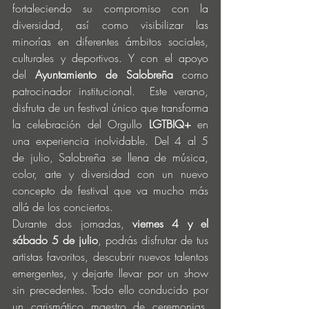
fortaleciendo su compromiso con la 
diversidad, así como visibilizar las 
minorías en diferentes ámbitos sociales, 
culturales y deportivos. Y con el apoyo 
del
 Ayuntamiento de Salobreña 
como 
patrocinador institucional.  Este verano, 
disfruta de un festival único que transforma 
la celebración del Orgullo 
LGTBIQ+
 en 
una experiencia inolvidable. Del 4 al 5 
de julio, Salobreña se llena de música, 
color, arte y diversidad con un nuevo 
concepto de festival que va mucho más 
allá de los conciertos.
Durante dos jornadas, 
viernes 4 y el 
sábado 5 de julio
, podrás disfrutar de tus 
artistas favoritos, descubrir nuevos talentos 
emergentes, y dejarte llevar por un show 
sin precedentes. Todo ello conducido por 
un carismático maestro de ceremonias, 