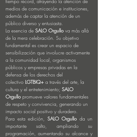
tiempo récord, atrayendo la atención de 
medios de comunicación e instituciones, 
además de captar la atención de un 
público diverso y entusiasta.
La esencia de 
SALO Orgullo
 va más allá 
de la mera celebración. Su objetivo 
fundamental es crear un espacio de 
sensibilización que involucre activamente 
a la comunidad local, organismos 
públicos y empresas privadas en la 
defensa de los derechos del 
colectivo 
LGTBIQ+
 a través del arte, la 
cultura y el entretenimiento; 
SALO 
Orgullo
 promueve valores fundamentales 
de respeto y convivencia, generando un 
impacto social positivo y duradero.
Para esta edición, 
SALO Orgullo
 da un 
importante salto, ampliando su 
programación, aumentando su alcance y 