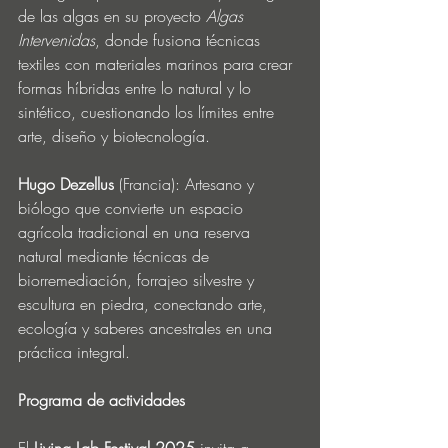
de las algas en su proyecto 
Algas 
Intervenidas
, donde fusiona técnicas 
textiles con materiales marinos para crear 
formas híbridas entre lo natural y lo 
sintético, cuestionando los límites entre 
arte, diseño y biotecnología.
Hugo Dezellus
 (Francia): Artesano y 
biólogo que convierte un espacio 
agrícola tradicional en una reserva 
natural mediante técnicas de 
biorremediación, forrajeo silvestre y 
escultura en piedra, conectando arte, 
ecología y saberes ancestrales en una 
práctica integral.
Programa de actividades