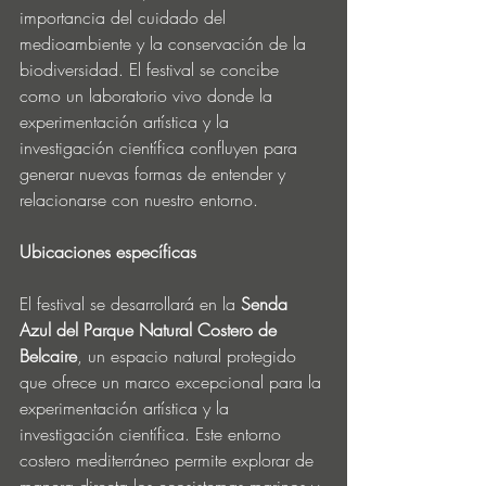
importancia del cuidado del 
medioambiente y la conservación de la 
biodiversidad. El festival se concibe 
como un laboratorio vivo donde la 
experimentación artística y la 
investigación científica confluyen para 
generar nuevas formas de entender y 
relacionarse con nuestro entorno.
Ubicaciones específicas
El festival se desarrollará en la 
Senda 
Azul del Parque Natural Costero de 
Belcaire
, un espacio natural protegido 
que ofrece un marco excepcional para la 
experimentación artística y la 
investigación científica. Este entorno 
costero mediterráneo permite explorar de 