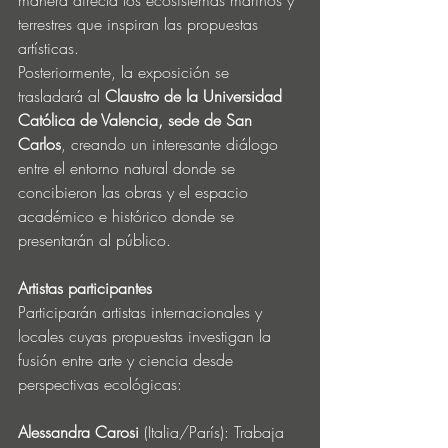
manera directa los ecosistemas marinos y 
terrestres que inspiran las propuestas 
artísticas.
Posteriormente, la exposición se 
trasladará al 
Claustro de la Universidad 
Católica de Valencia, sede de San 
Carlos
, creando un interesante diálogo 
entre el entorno natural donde se 
concibieron las obras y el espacio 
académico e histórico donde se 
presentarán al público.
Artistas participantes
Participarán artistas internacionales y 
locales cuyas propuestas investigan la 
fusión entre arte y ciencia desde 
perspectivas ecológicas:
Alessandra Carosi
 (Italia/París): Trabaja 