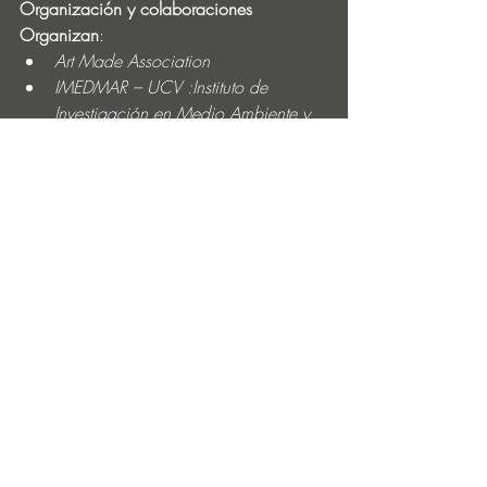
Organización y colaboraciones
Organizan
:
Art Made Association
IMEDMAR – UCV :Instituto de 
Investigación en Medio Ambiente y 
Ciencia Marina de la Universidad 
Católica de Valencia (UCV)
Con el apoyo de
:
Vicerrectorado de Investigación de 
la UCV
, miembro de 
EU-CONEXUS 
– Universidad Europea para la 
Sostenibilidad Inteligente de las 
Zonas Costeras Urbanas
Con la colaboración de
:
Ayuntamiento de Moncofa
Curadora y Directora del Programa: