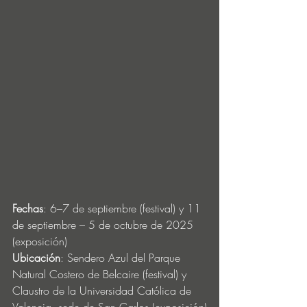
Fechas
: 6–7 de septiembre (festival) y 11 
de septiembre – 5 de octubre de 2025 
(exposición)
Ubicación
: Sendero Azul del Parque 
Natural Costero de Belcaire (festival) y 
Claustro de la Universidad Católica de 