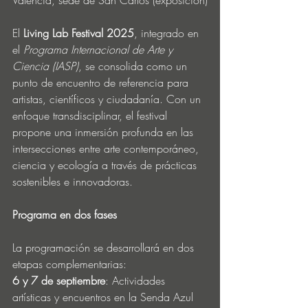
Valencia, sede de San Carlos (exposición)
El 
Living Lab Festival 2025
, integrado en 
el 
Programa Internacional de Arte y 
Ciencia (IASP)
, se consolida como un 
punto de encuentro de referencia para 
artistas, científicos y ciudadanía. Con un 
enfoque transdisciplinar, el festival 
propone una inmersión profunda en las 
intersecciones entre arte contemporáneo, 
ciencia y ecología a través de prácticas 
sostenibles e innovadoras.
Programa en dos fases
La programación se desarrollará en dos 
etapas complementarias:
6 y 7 de septiembre
: Actividades 
artísticas y encuentros en la Senda Azul 