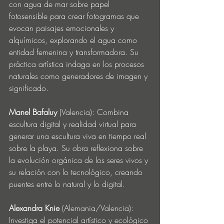
con agua de mar sobre papel 
fotosensible para crear fotogramas que 
evocan paisajes emocionales y 
alquímicos, explorando el agua como 
entidad femenina y transformadora. Su 
práctica artística indaga en los procesos 
naturales como generadores de imagen y 
significado.
Manel Bafaluy
 (Valencia): Combina 
escultura digital y realidad virtual para 
generar una escultura viva en tiempo real 
sobre la playa. Su obra reflexiona sobre 
la evolución orgánica de los seres vivos y 
su relación con lo tecnológico, creando 
puentes entre lo natural y lo digital.
Alexandra Knie
 (Alemania/Valencia): 
Investiga el potencial artístico y ecológico 