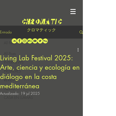
クロマティック
Entrada
All Posts
All Posts
Living Lab Festival 2025:
INTERVIEWS
Arte, ciencia y ecología en
PREMIERES
diálogo en la costa
REVIEWS
mediterránea
NEWS
Actualizado:
19 jul 2025
CASA EN LLAMAS