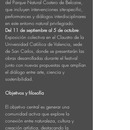
del Parque Natural Costero de Belcaire, 
que incluyen intervenciones site-specific, 
performances y diálogos interdisciplinares 
en este entorno natural privilegiado.
Del 11 de septiembre al 5 de octubre
: 
Exposición colectiva en el Claustro de la 
Universidad Católica de Valencia, sede 
de San Carlos, donde se presentarán las 
obras desarrolladas durante el festival 
junto con nuevas propuestas que amplían 
el diálogo entre arte, ciencia y 
sostenibilidad.
Objetivos y filosofía
El objetivo central es generar una 
comunidad activa que explore la 
conexión entre naturaleza, cultura y 
creación artística, destacando la 