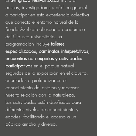
El 
Living Lab Festival 2025
 invita a 
artistas, investigadores y público general 
a participar en esta experiencia colectiva 
que conecta el entorno natural de la 
Senda Azul con el espacio académico 
del Claustro universitario. La 
programación incluye 
talleres 
especializados, caminatas interpretativas, 
encuentros con expertos y actividades 
participativas
 en el parque natural, 
seguidos de la exposición en el claustro, 
orientados a profundizar en el 
conocimiento del entorno y repensar 
nuestra relación con la naturaleza.
Las actividades están diseñadas para 
diferentes niveles de conocimiento y 
edades, facilitando el acceso a un 
público amplio y diverso.