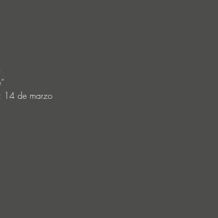
o
e”
n: 14 de marzo