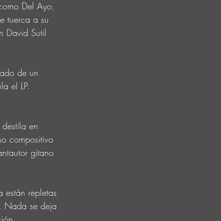
 como Del Ayo, 
e tuerca a su 
 David Sutil 
ñado de un 
la el LP.
destila en 
rso compositivo 
ntautor gitano 
 están repletas 
ar. Nada se deja 
ción.