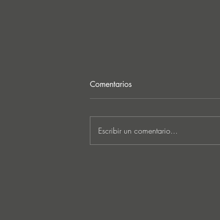
Comentarios
Escribir un comentario...
MARKUS SCHULZ - ‘IN
SEARCH OF SUNRISE 22 –
FOR THE NEXT
GENERATION OF
DREAMERS MIX 1: THE
AWAKENING’