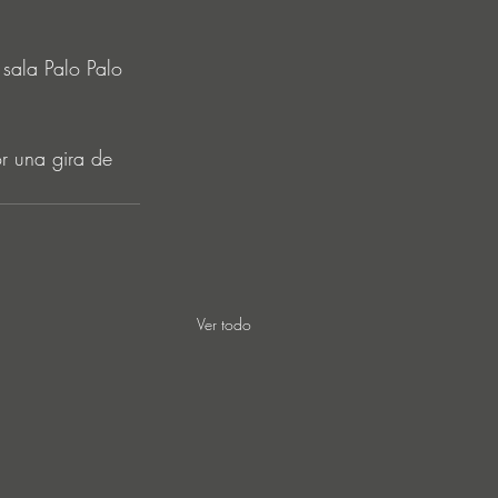
 sala Palo Palo 
r una gira de 
Ver todo