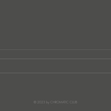
Ibiza's Laura & Santiago
Ken I
combine on the infectious
unvei
'Juna' ft NANDI, out on
coll
Creature Mode
© 2023 by CHROMATIC CLUB