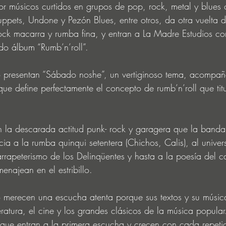
or músicos curtidos en grupos de pop, rock, metal y blues
pets, Undone y Pezón Blues, entre otros, da otra vuelta d
ck macarra y rumba fina, y entran a La Madre Estudios con
do álbum “Rumb’n’roll”.
 presentan “Sábado noshe”, un vertiginoso tema, acompa
ue define perfectamente el concepto de rumb’n’roll que titu
 la descarada actitud punk- rock y garagera que la banda 
cia a la rumba quinqui setentera (Chichos, Calis), al unive
rrapeterismo de los Delinqüentes y hasta a la poesía del ca
najean en el estribillo.
 merecen una escucha atenta porque sus textos y su música
teratura, el cine y los grandes clásicos de la música popul
que entran a la primera escucha y crecen con cada repeti