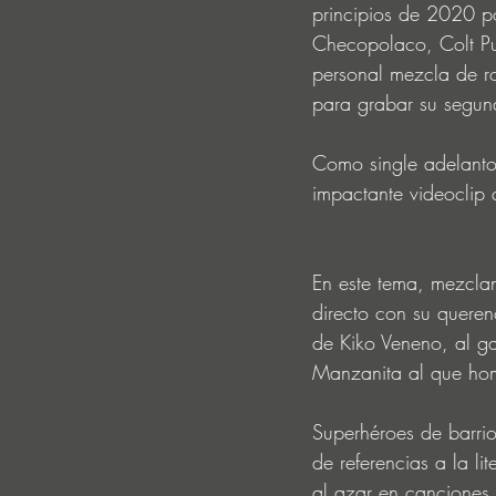
principios de 2020 p
Checopolaco, Colt Pup
personal mezcla de ro
para grabar su segun
Como single adelanto
impactante videoclip q
En este tema, mezclan
directo con su queren
de Kiko Veneno, al ga
Manzanita al que home
Superhéroes de barrio
de referencias a la li
al azar en canciones 