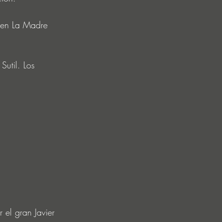
 en La Madre 
util. Los 
el gran Javier 