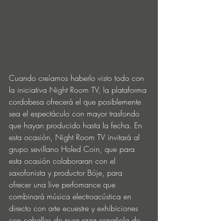
Cuando creíamos haberlo visto todo con 
la iniciativa Night Room TV, la plataforma 
cordobesa ofrecerá el que posiblemente 
sea el espectáculo con mayor trasfondo 
que hayan producido hasta la fecha. En 
esta ocasión, Night Room TV invitará al 
grupo sevillano Holed Coin, que para 
esta ocasión colaboraran con el 
saxofonista y productor Böje, para 
ofrecer una live perfomance que 
combinará música electroacústica en 
directo con arte ecuestre y exhibiciones 
con caballos de pura raza española de 