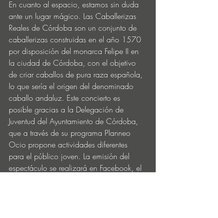
En cuanto al espacio, estamos sin duda 
ante un lugar mágico. Las Caballerizas 
Reales de Córdoba son un conjunto de 
caballerizas construidas en el año 1570 
por disposición del monarca Felipe II en 
la ciudad de Córdoba, con el objetivo 
de criar caballos de pura raza española, 
lo que sería el origen del denominado 
caballo andaluz. Este concierto es 
posible gracias a la Delegación de 
Juventud del Ayuntamiento de Córdoba, 
que a través de su programa Planneo 
Ocio propone actividades diferentes 
para el público joven. La emisión del 
espectáculo se realizará en Facebook, el 
Miércoles 30 de Diciembre, a las 18:00 
de la tarde hora española. Podrás ver la 
retransmisión en directo de esta 
performance en el siguiente enlace: 