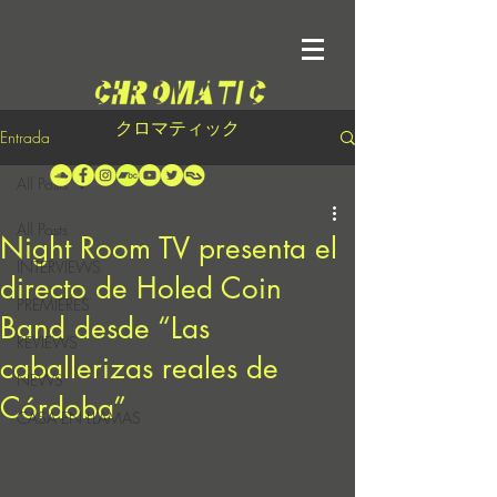
クロマティック
Entrada
All Posts
All Posts
Night Room TV presenta el
INTERVIEWS
directo de Holed Coin
PREMIERES
Band desde “Las
REVIEWS
caballerizas reales de
NEWS
Córdoba”
CASA EN LLAMAS