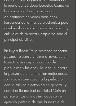
la mano de Córdoba Ecuestre. Como ya 
han demostrado y comentado 
abiertamente en varias ocasiones, 
trascender de la música electrónica para 
combinarla con otros ámbitos artísticos y 
culturales de su tierra siempre ha sido el 
principal objetivo. 
En Night Room TV se pretende conectar 
pasado, presente y futuro a través de un 
formato que acepta todo tipo de 
propuestas y fusiones. La raza, el coraje, 
la pureza de un animal tan majestuoso… 
son valores que casan a la perfección 
con la música electrónica en general, y 
con el estilo musical de Holed Coin en 
particular. Los artistas invitados son el 
ejemplo perfecto de que la mezcla de 