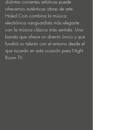
distintas corrientes artísticas puede 
ofrecernos auténticas obras de arte. 
Holed Coin combina la música 
electrónica vanguardista más elegante 
con la música clásica más sentida. Una 
banda que ofrece un directo único y que 
fundirá su talento con el entorno desde el 
que tocarán en esta ocasión para Night 
Room TV.