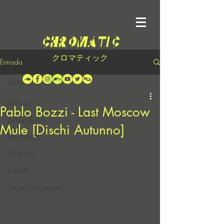
クロマティック
Entrada
All Posts
All Posts
Pablo Bozzi - Last Moscow
INTERVIEWS
Mule [Dischi Autunno]
PREMIERES
REVIEWS
NEWS
CASA EN LLAMAS