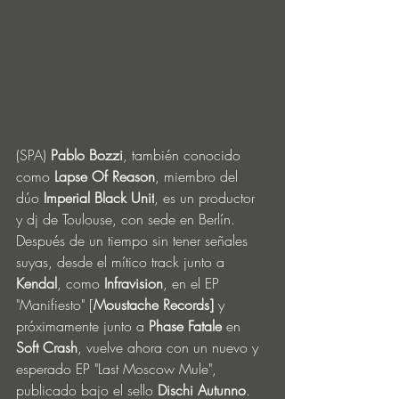
(SPA) 
Pablo Bozzi
, también conocido 
como 
Lapse Of Reason
, miembro del 
dúo 
Imperial Black Unit
, es un productor 
y dj de Toulouse, con sede en Berlín. 
Después de un tiempo sin tener señales 
suyas, desde el mítico track junto a 
Kendal
, como 
Infravision
, en el EP 
"Manifiesto" [
Moustache Records] 
y 
próximamente junto a 
Phase Fatale
 en 
Soft Crash
, vuelve ahora con un nuevo y 
esperado EP "Last Moscow Mule", 
publicado bajo el sello 
Dischi Autunno
. 