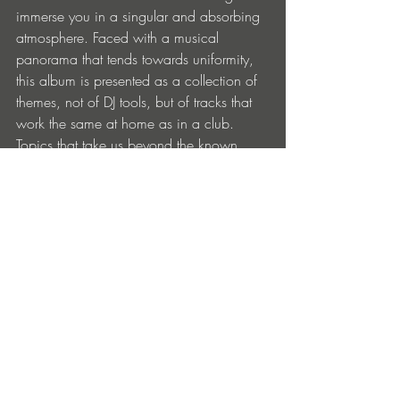
immerse you in a singular and absorbing 
atmosphere. Faced with a musical 
panorama that tends towards uniformity, 
this album is presented as a collection of 
themes, not of DJ tools, but of tracks that 
work the same at home as in a club. 
Topics that take us beyond the known, 
embracing the mystery, a darkness yet to 
be discovered.