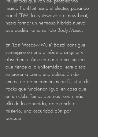
influencias que van del prototechno 
marca Frankfurt hasta el electro, pasando 
por el EBM, la synthwave o el new beat, 
hasta formar un hermoso híbrido nuevo 
que podría llamarse Italo Body Music.
En "Last Moscow Mule" Bozzi consigue 
sumergirte en una atmósfera singular y 
absorbente. Ante un panorama musical 
que tiende a la uniformidad, este disco 
se presenta como una colección de 
temas, no de herramientas de DJ, sino de 
tracks que funcionan igual en casa que 
en un club. Temas que nos llevan más 
allá de lo conocido, abrazando el 
misterio, una oscuridad aún por 
descubrir.   