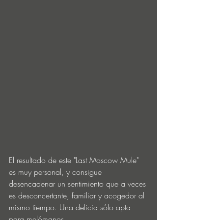
El resultado de este "Last Moscow Mule" 
es muy personal, y consigue 
desencadenar un sentimiento que a veces 
es desconcertante, familiar y acogedor al 
mismo tiempo. Una delicia sólo apta 
para melómanos. 