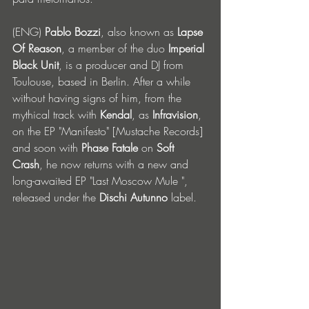
(ENG) 
Pablo Bozzi
, also known as 
Lapse 
Of Reason
, a member of the duo 
Imperial 
Black Unit
, is a producer and DJ from 
Toulouse, based in Berlin. After a while 
without having signs of him, from the 
mythical track with 
Kendal
, as 
Infravision
, 
on the EP "Manifesto" [Mustache Records] 
and soon with 
Phase Fatale
 on 
Soft 
Crash
, he now returns with a new and 
long-awaited EP "Last Moscow Mule ", 
released under the 
Dischi Autunno
 label.