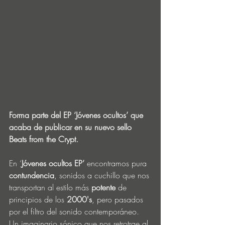
Forma parte del EP ‘Jóvenes ocultos’ que 
acaba de publicar en su nuevo sello 
Beats from the Crypt.
En ‘
Jóvenes ocultos EP’
 encontramos pura 
contundencia
, sonidos a cuchillo que nos 
transportan al estilo más 
potente
 de 
principios de los 
2000's
, pero pasados 
por el filtro del sonido contemporáneo. 
Un imaginario sónico que nos retrotrae al 