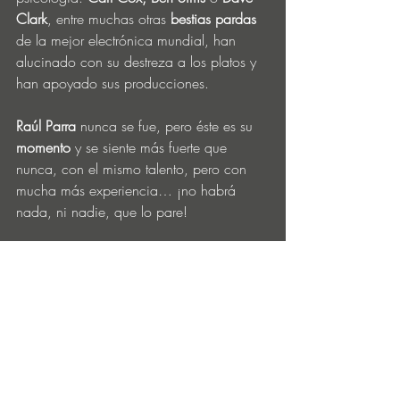
Clark
, entre muchas otras 
bestias pardas
de la mejor electrónica mundial, han 
alucinado con su destreza a los platos y 
han apoyado sus producciones. 
Raúl Parra
 nunca se fue, pero éste es su 
momento
 y se siente más fuerte que 
nunca, con el mismo talento, pero con 
mucha más experiencia… ¡no habrá 
nada, ni nadie, que lo pare!
RAÚL PARRA
‘NOCHE DE MIEDO’
(BEATS FROM THE CRYPT)
ENERO 2025
ESCUCHA Y COMPRA: