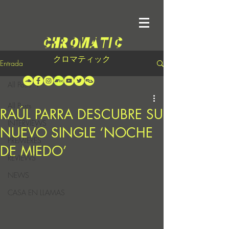
クロマティック
Entrada
All Posts
All Posts
RAÚL PARRA DESCUBRE SU
INTERVIEWS
NUEVO SINGLE ‘NOCHE
PREMIERES
DE MIEDO’
REVIEWS
NEWS
CASA EN LLAMAS