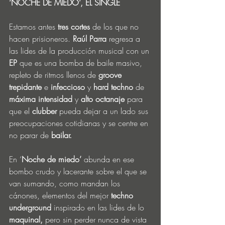
‘NOCHE DE MIEDO’, EL SINGLE
Estamos antes 
tres cortes
 de los que no 
hacen prisioneros. 
Raúl Parra
 regresa a 
las lides de la producción musical con un 
EP 
que es una bomba de baile masivo, 
repleto de ritmos llenos de 
groove 
trepidante 
e
 infeccioso
 y 
hard techno
 de 
máxima intensidad 
y
 alto octanaje
 para 
que el 
clubber
 pueda dejar a un lado sus 
preocupaciones cotidianas y se centre en 
no parar de 
bailar.
En ‘
Noche de miedo’
 abunda en ese 
bombo crudo y lacerante sobre el que se 
van sumando, como mandan los 
cánones, elementos del mejor 
techno 
underground
 inspirado en las lides de lo 
maquinal,
 pero sin perder nunca de vista 