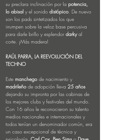
su preclara inclinación por la 
potencia, 
lo abisal 
y el sonido
 distópico
. De nuevo 
son los pads sintetizados los que 
irrumpen sobre la veloz base percusiva 
para darle brillo y esplendor 
darky 
al 
corte. ¡Más madera!
RAÚL PARRA, LA REEVOLUCIÓN DEL 
TECHNO
Este 
manchego 
de nacimiento y 
madrileño 
de adopción lleva 
25 años
dejando su impronta por las cabinas de 
los mejores clubs y festivales del mundo. 
Con 16 años le reconocieron su talento 
medios nacionales e internacionales y 
todos tenían un denominador común, era 
un caso excepcional de técnica y 
psicología. 
Carl Cox, Ben Sims 
o
 Dave 