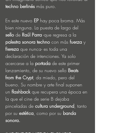
techno berlinés
 más puro.
En este nuevo 
EP 
hay poca broma. Más 
bien ninguna. La puesta de largo del 
sello
 de 
Raúl Parra
 -que regresa a la 
palestra sonora
techno 
con más 
fuerza
 y 
fiereza
 que nunca- es toda una 
declaración de intenciones. Ya solo 
acercarse a la 
portada
 de este primer 
lanzamiento, de su nuevo sello 
Beats 
from the Crypt
, da miedo, pero del 
bueno. Su nombre y arte final suponen 
un 
flashback 
que recupera una época en 
la que el cine de serie B dejaba 
pinceladas de 
cultura underground
, tanto 
por su 
estética
, como por su 
banda 
sonora.