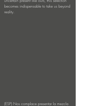
uncertain present like ours, this selection 
becomes indispensable to take us beyond 
reality.
(ESP) Nos complace presentar la mezcla 