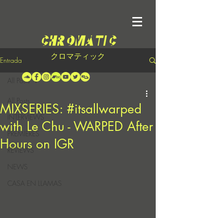
クロマティック
Entrada
All Posts
All Posts
MIXSERIES: #itsallwarped
INTERVIEWS
with Le Chu - WARPED After
PREMIERES
Hours on IGR
REVIEWS
NEWS
CASA EN LLAMAS