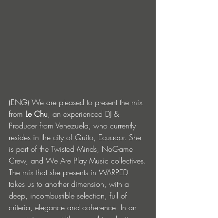
(ENG) We are pleased to present the mix 
from 
Le Chu
, an experienced DJ & 
Producer from Venezuela, who currently 
resides in the city of Quito, Ecuador. She 
is part of the Twisted Minds, NoGame 
Crew, and We Are Play Music collectives.
The mix that she presents in WARPED 
takes us to another dimension, with a 
deep, incombustible selection, full of 
criteria, elegance and coherence. In an 