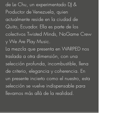
de Le Chu, un experimentado DJ & 
Productor de Venezuela, quien 
actualmente reside en la ciudad de 
Quito, Ecuador. Ella es parte de los 
colectivos Twisted Minds, NoGame Crew 
y We Are Play Music.
La mezcla que presenta en WARPED nos 
traslada a otra dimensión, con una 
selección profunda, incombustible, llena 
de criterio, elegancia y coherencia. En 
un presente incierto como el nuestro, esta 
selección se vuelve indispensable para 
llevarnos más allá de la realidad.