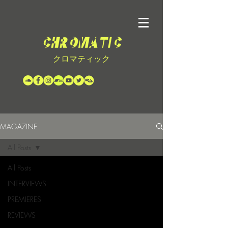
クロマティック
MAGAZINE
All Posts
All Posts
INTERVIEWS
PREMIERES
REVIEWS