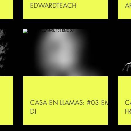
EDWARDTEACH
A
CASA EN LLAMAS: #03 EME
C
DJ
F