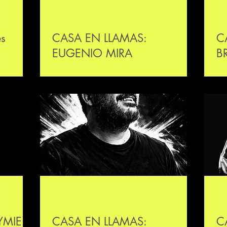
es
CASA EN LLAMAS:
C
EUGENIO MIRA
B
YMIE
CASA EN LLAMAS:
C