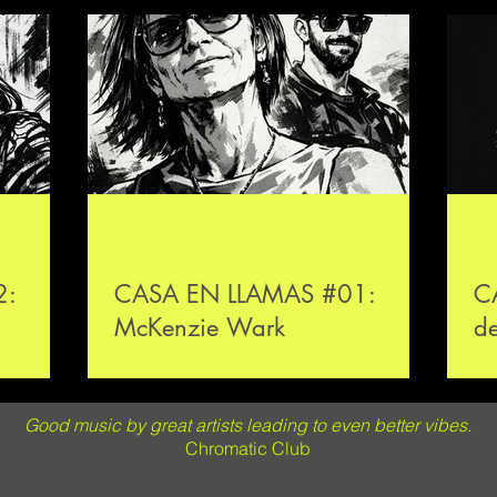
2:
CASA EN LLAMAS #01:
C
McKenzie Wark
de
c
Good music by great artists leading to even better vibes.
Chromatic Club