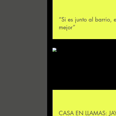
“Si es junto al barrio, 
mejor”
CASA EN LLAMAS: JA