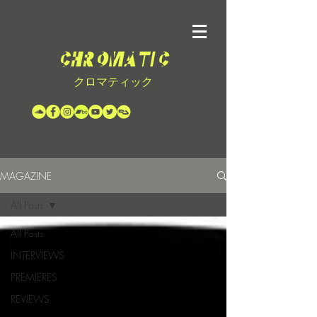
クロマティック
MAGAZINE
All Posts
All Posts
INTERVIEWS
PREMIERES
REVIEWS