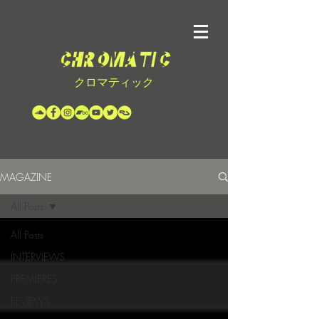
クロマティック
MAGAZINE
All Posts
All Posts
INTERVIEWS
PREMIERES
REVIEWS