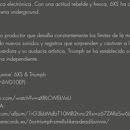
ica electrónica. Con una actitud rebelde y fresca, 6XS ha
scena underground. 
o productor que desafía constantemente los límites de la mu
ndo nuevos sonidos y registros que sorprenden y cautivan a l
rdista y su audacia artística, Triumph se ha establecido 
na independiente. 
unnie’ 6XS & Triumph
 (NW010EP) 
be.com/watch?v=aX8LCWEkVoU 
A: 
fy.com/album/1rG3bLtMdfzT10MB2tvnc2?si=z67ZAfIzSw6
ecords.es/6xs-triumph-smells-like-a-dead-bunnie/