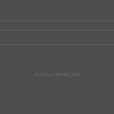
Mack Lean Finds Peak-Time
Huge
Warmth on Symphony Of
elec
Stars
from
bring
© 2023 by CHROMATIC CLUB
Aca