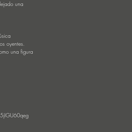
 dejado una 
́sica 
os oyentes. 
como una figura 
L5jIGU60qeg 