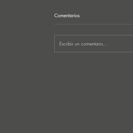
Comentarios
Escribir un comentario...
“I Feel It’s Finally Time”:
SOWA Opens Up About
Creative Growth, a Digital
Detox, and the Song She’s
Ready to Share