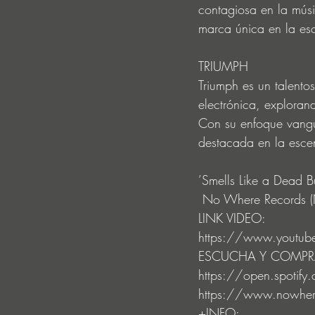
contagiosa en la mús
marca única en la e
TRIUMPH 
Triumph es un talentos
electrónica, explora
Con su enfoque vangua
destacada en la esce
’Smells Like a Dead B
 No Where Records
LINK VIDEO: 
https://www.youtu
ESCUCHA Y COMPR
https://open.spoti
https://www.nowherer
+INFO: 