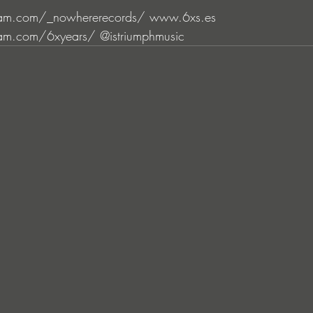
ram.com/_nowhererecords/ www.6xs.es 
am.com/6xyears/ @istriumphmusic 