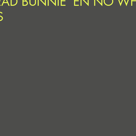
DEAD BUNNIE’ EN NO W
S