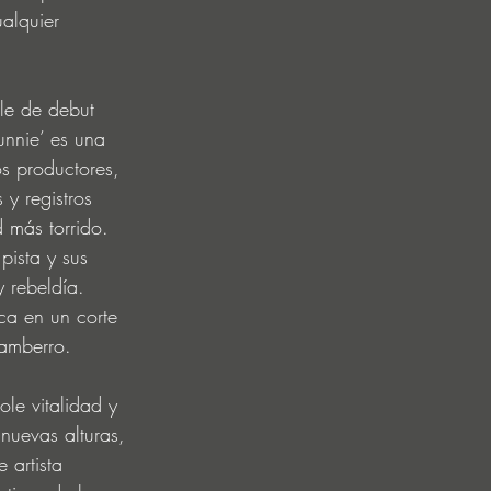
ualquier 
le de debut 
nnie’ es una 
s productores, 
y registros 
más torrido. 
pista y sus 
rebeldía. 
ca en un corte 
gamberro. 
ole vitalidad y 
 nuevas alturas, 
artista 