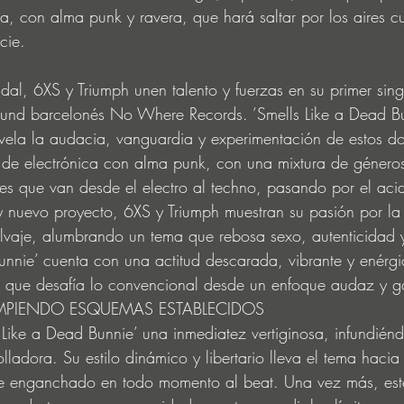
va, con alma punk y ravera, que hará saltar por los aires c
cie. 
l, 6XS y Triumph unen talento y fuerzas en su primer sing
ound barcelonés No Where Records. ’Smells Like a Dead Bu
ela la audacia, vanguardia y experimentación de estos do
de electrónica con alma punk, con una mixtura de géneros 
es que van desde el electro al techno, pasando por el acid 
 nuevo proyecto, 6XS y Triumph muestran su pasión por la 
alvaje, alumbrando un tema que rebosa sexo, autenticidad y 
unnie’ cuenta con una actitud descarada, vibrante y enérgi
e que desafía lo convencional desde un enfoque audaz y 
OMPIENDO ESQUEMAS ESTABLECIDOS 
Like a Dead Bunnie’ una inmediatez vertiginosa, infundiénd
olladora. Su estilo dinámico y libertario lleva el tema hacia
e enganchado en todo momento al beat. Una vez más, este 