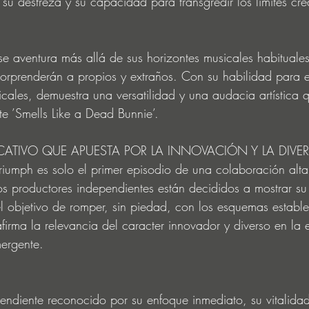
su destreza y su capacidad para transgredir los límites cre
se aventura más allá de sus horizontes musicales habituale
sorprenderán a propios y extraños. Con su habilidad para e
icales, demuestra una versatilidad y una audacia artística
te ’Smells Like a Dead Bunnie’. 
TIVO QUE APUESTA POR LA INNOVACIÓN Y LA DIVER
riumph es solo el primer episodio de una colaboración alt
s productores independientes están decididos a mostrar su v
 objetivo de romper, sin piedad, con los esquemas estable
firma la relevancia del caracter innovador y diverso en la 
mergente. 
endiente reconocido por su enfoque inmediato, su vitalidad 