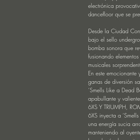
electrónica provocati
dancefloor que se pre
Desde la Ciudad Conda
bajo el sello undergr
bomba sonora que rev
fusionando elementos 
musicales sorprendent
En este emocionante y
ganas de diversión s
’Smells Like a Dead B
apabullante y valient
6XS Y TRIUMPH, R
6XS inyecta a ’Smells 
una energía sucia arr
manteniendo al oyent