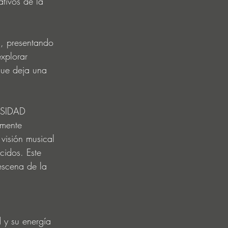
ativos de la 
s, presentando 
xplorar 
 que deja una 
SIDAD 
amente 
isión musical 
cidos. Este 
escena de la 
y su energía 