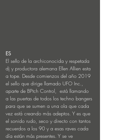
ES
El sello de la archiconocida y respetada 
dj y productora alemana Ellen Allien esta 
a tope. Desde comienzos del año 2019 
el sello que dirige llamado UFO Inc., 
aparte de BPtch Control,  está llamando 
a las puertas de todos los techno bangers 
para que se sumen a una ola que cada 
vez está creando más adeptos. Y es que 
el sonido rudo, seco y directo con tantos 
recuerdos a los 90 y a esas raves cada 
día están más presentes. Y se ve 