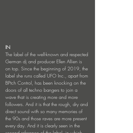
IN
The label of the well-known and respected 
German dj and producer Ellen Allien is 
on top. Since the beginning of 2019, the 
label she runs called UFO Inc., apart from 
BPtch Control, has been knocking on the 
doors of all techno bangers to join a 
wave that is creating more and more 
followers. And it is that the rough, dry and 
direct sound with so many memories of 
the 90s and those raves are more present 
every day. And it is clearly seen in the 
second reference of the label, in which 