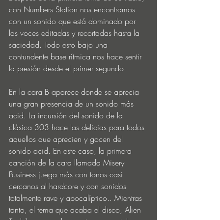
con Numbers Station nos encontramos 
con un sonido que está dominado por 
las voces editadas y recortadas hasta la 
saciedad. Todo esto bajo una 
contundente base rítmica nos hace sentir 
la presión desde el primer segundo.
En la cara B aparece donde se aprecia 
una gran presencia de un sonido más 
acid. La incursión del sonido de la 
clásica 303 hace las delicias para todos 
aquellos que aprecien y gocen del 
sonido acid. En este caso, la primera 
canción de la cara llamada Misery 
Business juega más con tonos casi 
cercanos al hardcore y con sonidos 
totalmente rave y apocalíptico.. Mientras 
tanto, el tema que acaba el disco, Alien 