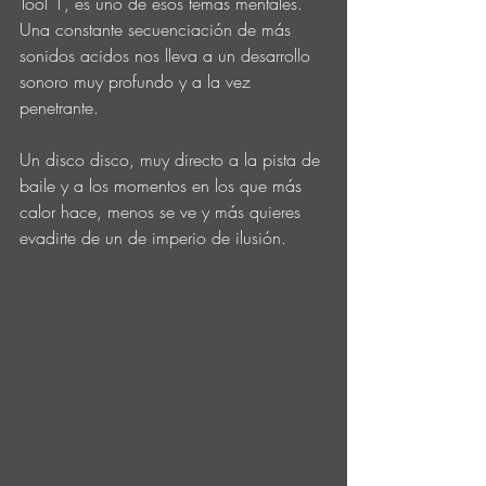
Tool 1, es uno de esos temas mentales. 
Una constante secuenciación de más 
sonidos acidos nos lleva a un desarrollo 
sonoro muy profundo y a la vez 
penetrante.
Un disco disco, muy directo a la pista de 
baile y a los momentos en los que más 
calor hace, menos se ve y más quieres 
evadirte de un de imperio de ilusión.