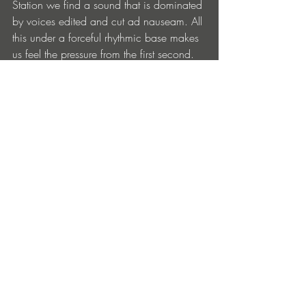
Station we find a sound that is dominated 
by voices edited and cut ad nauseam. All 
this under a forceful rhythmic base makes 
us feel the pressure from the first second. 
On the B side it appears where a great 
presence of a more acid sound is 
appreciated. The incursion into the sound 
of the classic 303 delights all those who 
appreciate and enjoy sound acid. In this 
case, the first face song called Misery 
Business plays more with tones that are 
almost close to hardcore and with totally 
rave and apocalyptic sounds. 
Meanwhile, the song that ends the album, 
Alien Tool 1, is one of those mental 
themes. . A constant sequencing of more 
acid sounds leads to a very deep and 
once penetrating sound development. 