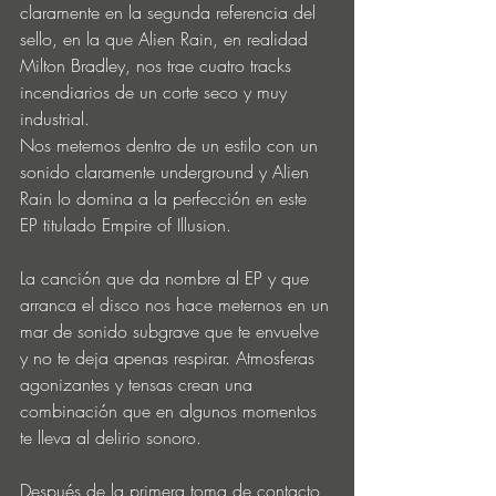
claramente en la segunda referencia del 
sello, en la que Alien Rain, en realidad 
Milton Bradley, nos trae cuatro tracks 
incendiarios de un corte seco y muy 
industrial. 
Nos metemos dentro de un estilo con un 
sonido claramente underground y Alien 
Rain lo domina a la perfección en este 
EP titulado Empire of Illusion. 
La canción que da nombre al EP y que 
arranca el disco nos hace meternos en un 
mar de sonido subgrave que te envuelve 
y no te deja apenas respirar. Atmosferas 
agonizantes y tensas crean una 
combinación que en algunos momentos 
te lleva al delirio sonoro.
Después de la primera toma de contacto, 