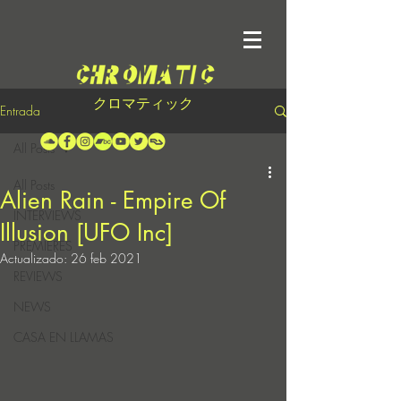
クロマティック
Entrada
All Posts
All Posts
Alien Rain - Empire Of
INTERVIEWS
Illusion [UFO Inc]
PREMIERES
Actualizado:
26 feb 2021
REVIEWS
NEWS
CASA EN LLAMAS