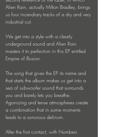
Alien Rain, actually Milton Bradley, brings 
us four incendiary tracks of a dry and very 
industrial cut. 
We get into a style with a clearly 
underground sound and Alien Rain 
masters it to perfection in this EP entitled 
Empire of Illusion. 
The song that gives the EP its name and 
that starts the album makes us get into a 
sea of ​​subwoofer sound that surrounds 
you and barely lets you breathe. 
Agonizing and tense atmospheres create 
a combination that in some moments 
leads to a sonorous delirium. 
After the first contact, with Numbers 