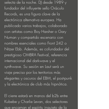
selecta de la noche. DJ desde 1989 y 
fundador del influyente sello Oráculo 
Records, es una figura clave de la 
electrónica alternativa europea. Ha 
publicado varios trabajos, colaborado 
con artistas como Boy Harsher o Gary 
Numan y compartido escenario con 
nombres esenciales como Front 242 o 
Nitzer Ebb. Además, es cofundador del 
prestigioso OMBRA Festival, referencia 
internacional del darkwave y el 
synthwave. Su sesión en Laut será un 
viaje preciso por los territorios más 
elegantes y oscuros del EBM, el post-punk 
y la electrónica de club más hipnótica.
El cierre estará en manos del b2b entre 
Kubebe y Charlie Levan, dos selectores 
que encarnan el espíritu inquieto de la 