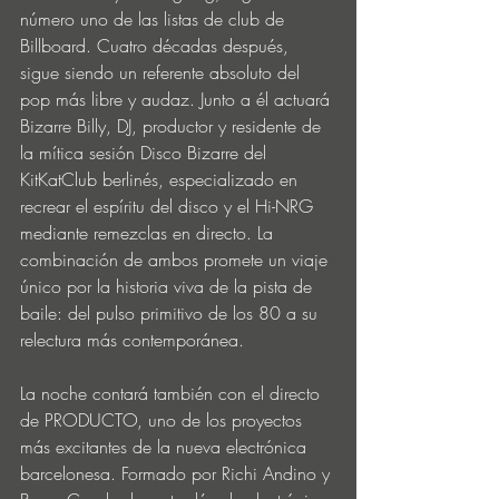
número uno de las listas de club de 
Billboard. Cuatro décadas después, 
sigue siendo un referente absoluto del 
pop más libre y audaz. Junto a él actuará 
Bizarre Billy, DJ, productor y residente de 
la mítica sesión Disco Bizarre del 
KitKatClub berlinés, especializado en 
recrear el espíritu del disco y el Hi-NRG 
mediante remezclas en directo. La 
combinación de ambos promete un viaje 
único por la historia viva de la pista de 
baile: del pulso primitivo de los 80 a su 
relectura más contemporánea.
La noche contará también con el directo 
de PRODUCTO, uno de los proyectos 
más excitantes de la nueva electrónica 
barcelonesa. Formado por Richi Andino y 