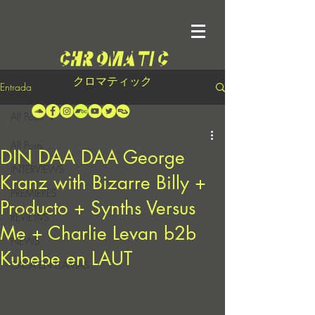
クロマティック
Entrada
All Posts
All Posts
DIN DAA DAA George
INTERVIEWS
Kranz with Bizarre Billy +
PREMIERES
Producto + Synths Versus
REVIEWS
Me + Charlie Levan b2b
NEWS
Kubebe en LAUT
CASA EN LLAMAS