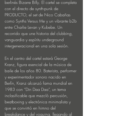
berlinés Bizarre Billy. El cartel se completa 
con el directo de synth-punk de 
PRODUCTO, el set de Nico Cabañas 
como Synths Versus Me y un vibrante b2b 
entre Charlie Levan y Kubebe. Un 
recorrido que une historia del clubbing, 
vanguardia y espíritu underground 
intergeneracional en una sola sesión.
En el centro del cartel estará George 
Kranz, figura esencial de la música de 
baile de los años 80. Baterista, performer 
y experimentador sonoro nacido en 
Berlín, Kranz alcanzó fama mundial en 
1983 con “Din Daa Daa”, un tema 
inclasificable que mezcló percusión, 
beatboxing y electrónica minimalista y 
que se convirtió en himno del 
breakdance y del voguing, llegando al 