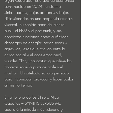
Bryan Cuadrado, este dúo de electrónica 
punk nacido en 2024 transforma 
sintetizadores, cajas de ritmos y bajos 
distorsionados en una propuesta cruda y 
visceral. Su sonido bebe del electro 
punk, el EBM y el post-punk, y sus 
conciertos funcionan como auténticas 
descargas de energía: bases secas y 
agresivas, letras que oscilan entre la 
crítica social y el caos emocional, 
visuales DIY y una actitud que diluye las 
fronteras entre la pista de baile y el 
moshpit. Un artefacto sonoro pensado 
para incomodar, provocar y hacer bailar 
al mismo tiempo.
En el terreno de los DJ sets, Nico 
Cabañas – SYNTHS VERSUS ME 
aportará la mirada más veterana y 