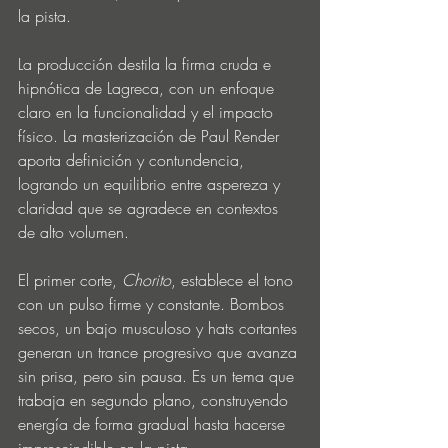
la pista.
La producción destila la firma cruda e 
hipnótica de Lagreca, con un enfoque 
claro en la funcionalidad y el impacto 
físico. La masterización de Paul Render 
aporta definición y contundencia, 
logrando un equilibrio entre aspereza y 
claridad que se agradece en contextos 
de alto volumen.
El primer corte, 
Chorito
, establece el tono 
con un pulso firme y constante. Bombos 
secos, un bajo musculoso y hats cortantes 
generan un trance progresivo que avanza 
sin prisa, pero sin pausa. Es un tema que 
trabaja en segundo plano, construyendo 
energía de forma gradual hasta hacerse 