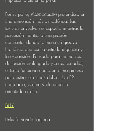
imprescindible en la pista.
Por su parte, 
Kosmonauten
 profundiza en 
una dimensión más atmosférica. Las 
texturas envuelven el espacio mientras la 
percusión mantiene una presión 
constante, dando forma a un groove 
hipnótico que oscila entre la urgencia y 
la expansión. Pensado para momentos 
de tensión prolongada y salas cerradas, 
el tema funciona como un arma precisa 
para estirar el clímax del set. Un EP 
compacto, oscuro y plenamente 
orientado al club.
BUY
Links Fernando Lagreca