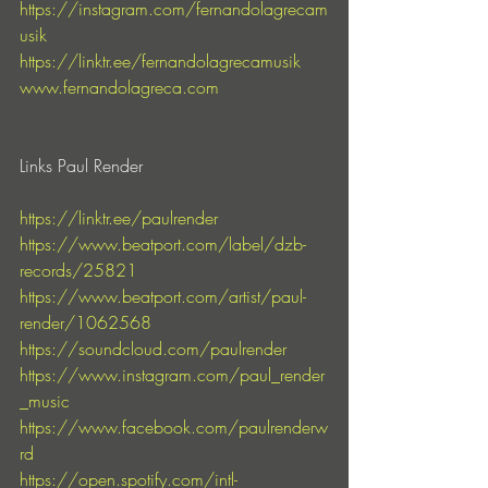
https://instagram.com/fernandolagrecam
usik
https://linktr.ee/fernandolagrecamusik
www.fernandolagreca.com
Links Paul Render
https://linktr.ee/paulrender
https://www.beatport.com/label/dzb-
records/25821
https://www.beatport.com/artist/paul-
render/1062568
https://soundcloud.com/paulrender
https://www.instagram.com/paul_render
_music
https://www.facebook.com/paulrenderw
rd
https://open.spotify.com/intl-