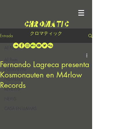
クロマティック
Entrada
All Posts
All Posts
Fernando Lagreca presenta
INTERVIEWS
Kosmonauten en M4rlow
PREMIERES
Records
REVIEWS
NEWS
CASA EN LLAMAS