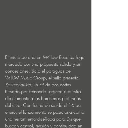
El inicio de año en M4rlow Records llega 
marcado por una propuesta sólida y sin 
concesiones. Bajo el paraguas de 
WTDM Music Group, el sello presenta 
Kosmonauten
, un EP de dos cortes 
firmado por Fernando Lagreca que mira 
directamente a las horas más profundas 
del club. Con fecha de salida el 16 de 
enero, el lanzamiento se posiciona como 
una herramienta diseñada para DJs que 
buscan control, tensión y continuidad en 