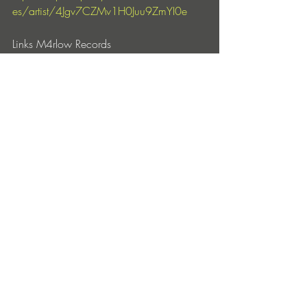
es/artist/4Jgv7CZMv1H0Juu9ZmYI0e
Links M4rlow Records
https://soundcloud.com/dzbrecords
https://www.facebook.com/M4rlowRec
ords
https://www.instagram.com/m4rlow_rec
ords
https://www.instagram.com/dzbrecords
music
https://
www.beatport.com/label/m4rlow
-records/117156
Entradas recientes
Ver todo