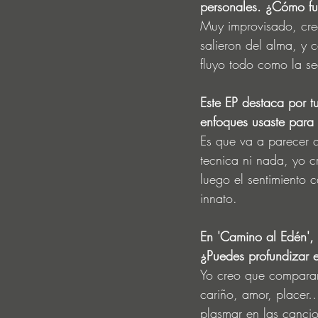
personales. ¿Cómo fu
Muy improvisado, creo
salieron del alma, y 
fluyo todo como la s
Este EP destaca por t
enfoques usaste para l
Es que va a parecer q
tecnica ni nada, yo cr
luego el sentimiento 
innato.
En 'Camino al Edén',
¿Puedes profundizar e
Yo creo que comparand
cariño, amor, placer…
plasmar en las cancio