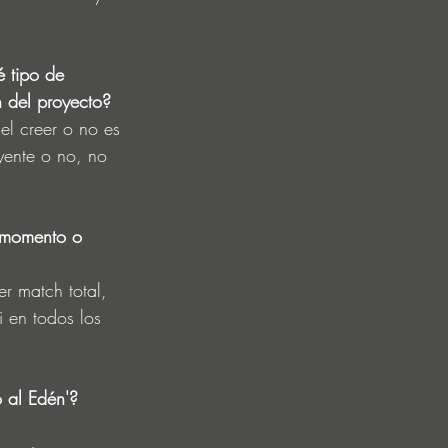
é tipo de 
n del proyecto?
el creer o no es 
yente o no, no 
 momento o 
r match total, 
i en todos los 
 al Edén'? 