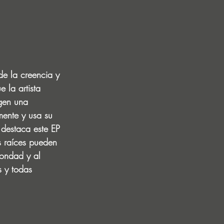
de la creencia y 
 la artista 
igen una 
ente y usa su 
 destaca este EP 
s raíces pueden 
ondad y al 
s y todas 