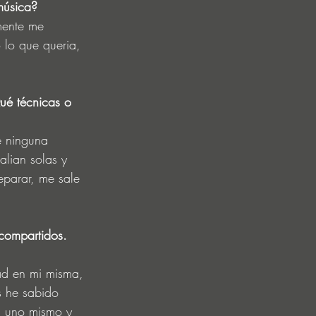
música?
mente me 
 lo que queria, 
Qué técnicas o 
e ninguna 
alian solas y 
eparar, me sale 
compartidos. 
ad en mi misma, 
s he sabido 
en uno mismo y 