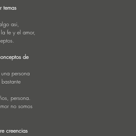
r temas 
lgo asi, 
la fe y el amor, 
eptos.
 conceptos de 
r una persona 
 bastante 
eños, persona.
 amor no somos 
re creencias 