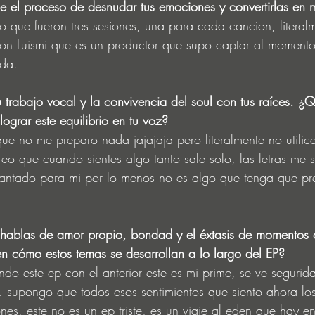
e el proceso de desnudar tus emociones y convertirlas en 
 que fueron tres sesiones, una para cada cancion, literal
con Luismi que es un productor que supo captar al momento
eda.
u trabajo vocal y la convivencia del soul con tus raíces. ¿
ograr este equilibrio en tu voz?
ue no me preparo nada jajajaja pero literalmente no utilic
eo que cuando sientes algo tanto sale solo, las letras me s
cantado para mi por lo menos no es algo que tenga que pr
 hablas de amor propio, bondad y el éxtasis de momentos 
n cómo estos temas se desarrollan a lo largo del EP?
o este ep con el anterior este es mi prime, se ve segurid
 supongo que todos esos sentimientos que siento ahora lo
nes, este no es un ep triste, es un viaje al eden que hay 