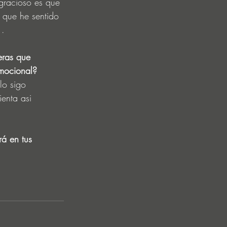
 gracioso es que 
 que he sentido 
 .
eras que 
emocional?
lo sigo 
enta asi 
á en tus 