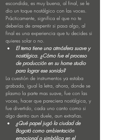
escondida, es muy buena, al final, se le 
dio un toque nostálgico con las voces. 
Prácticamente, significa el que no te 
deberías de arrepentir si pasa algo, al 
final es una experiencia que tu decides si 
quieres solar o no.
El tema tiene una atmósfera suave y 
nostálgica. ¿Cómo fue el proceso 
de producción en su home studio 
para lograr ese sonido?
La cuestión de instrumentos ya estaba 
grabada, igual la letra, ahora, donde se 
plasmo la parte mas suave, fue con las 
voces, hacer que pareciera nostálgica, y 
fue divertido, cada uno canto como si 
algo dentro aun duele, aun extrañas.
¿Qué papel jugó la ciudad de 
Bogotá como ambientación 
emocional o simbólica en el 