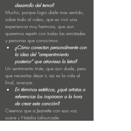
desarrollo del tema?
Mucho, porque logro darle mas sentido, 
sobre todo al video, que es vivir una 
experiencia muy hermosa, que aun 
queremos repetir con todas las amistades 
y personas que conocimos.
¿Cómo conectan personalmente con 
la idea del “arrepentimiento 
posterior” que atraviesa la letra?
Un sentimiento triste, que aun duele, pero 
que necesitas dejar ir, asi es la vida al 
final, avanzar.
En términos estéticos, ¿qué artistas o 
referencias los inspiraron a la hora 
de crear esta canción?
Creemos que a Jeanette con esa voz 
suave y Natalia Lafourcade.
¿Qué papel juega el formato casero 