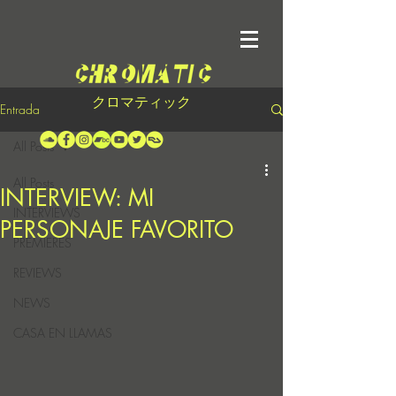
クロマティック
Entrada
All Posts
All Posts
INTERVIEW: MI
INTERVIEWS
PERSONAJE FAVORITO
PREMIERES
REVIEWS
NEWS
CASA EN LLAMAS