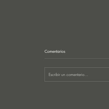
Comentarios
Escribir un comentario...
MARKUS SCHULZ - ‘IN
SEARCH OF SUNRISE 22 –
FOR THE NEXT
GENERATION OF