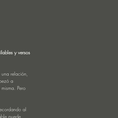
lables y versos 
 una relación, 
mpezó a 
í misma. Pero 
recordando al 
able puede 