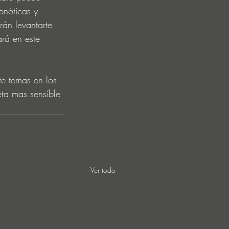
pnóticas y 
rán levantarte 
ará en este 
te temas en los 
ta mas sensíble 
Ver todo