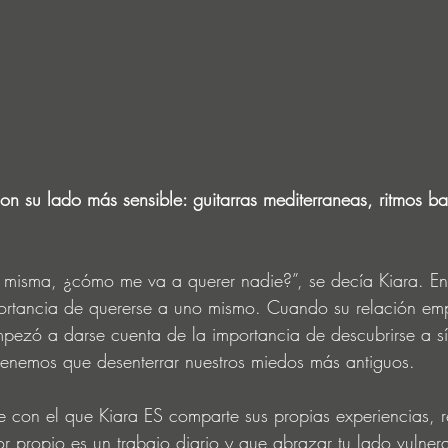
on su lado más sensible: guitarras mediterraneas, ritmos bai
 misma, ¿cómo me va a querer nadie?”, se decía Kiara. En
mportancia de quererse a uno mismo. Cuando su relación e
pezó a darse cuenta de la importancia de descubrirse a s
tenemos que desenterrar nuestros miedos más antiguos.
le con el que Kiara ES comparte sus propias experiencias, 
r propio es un trabajo diario y que abrazar tu lado vulner