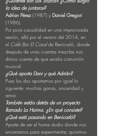
¿Quiénes son Los Sozios? ¿Cómo surgió 
la idea de juntaros?
Adrían Pérez
 (1987) y 
Daniel Gregori
(1986).
Por pura causalidad en una improvisada 
sesión, allá por el verano del 2014, en 
el 
Café Bar El Casal
 de Benicarló, donde 
después de unas cuantas mezclas nos 
dimos cuenta de que existía comunión 
musical.
¿Qué aporta Dani y qué Adrián?
Pues los dos aportamos por igual lo 
siguiente: muchas ganas, sinceridad y 
amor.
También estáis detrás de un proyecto 
llamado La Haima. ¿En qué consiste? 
¿Qué está pasando en Benicarló?
Aparte de ser el home studio donde nos 
encerramos para experimentar, quisimos 