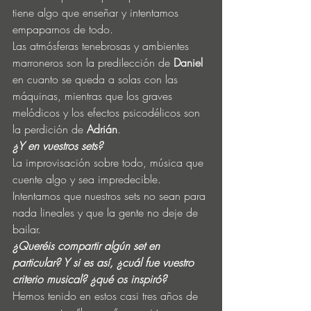
tiene algo que enseñar y intentamos 
empaparnos de todo.
Las atmósferas tenebrosas y ambientes 
marroneros son la predilección de 
Daniel
en cuanto se queda a solas con las 
máquinas, mientras que los graves 
melódicos y los efectos psicodélicos son 
la perdición de 
Adrián
.
¿Y en vuestros sets?
La improvisación sobre todo, música que 
cuente algo y sea impredecible. 
Intentamos que nuestros sets no sean para 
nada lineales y que la gente no deje de 
bailar.
¿Queréis compartir algún set en 
particular? Y si es así, ¿cuál fue vuestro 
criterio musical? ¿qué os inspiró?
Hemos tenido en estos casi tres años de 