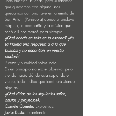
unas cuantas “buenas” pero si tenemos 
que quedarnos con alguna, nos 
quedamos con una rave en la ermita de 
San Antoni (Peñíscola) donde el enclave 
mágico, la compañía y la música que 
sonó allí nos marcó para siempre.
¿Qué echáis en falta en la escena? ¿Es 
La Haima una respuesta a a lo que 
buscáis y no encontráis en vuestra 
ciudad?
Pureza y humildad sobre todo.
En un principio no era el objetivo, pero 
viendo hacia dónde está soplando el 
viento, todo indica que terminará siendo 
algo así.
¿Qué dirías de los siguientes sellos, 
artistas y proyectos?:
Comète Comète:
 Explosivos.
Javier Busto:
 Experiencia.