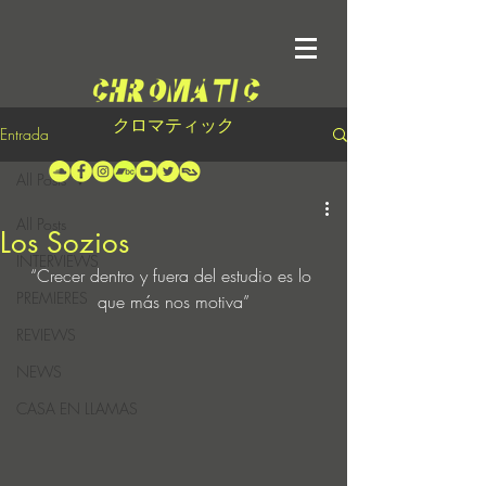
クロマティック
Entrada
All Posts
All Posts
Los Sozios
INTERVIEWS
“Crecer dentro y fuera del estudio es lo 
PREMIERES
que más nos motiva”
REVIEWS
NEWS
CASA EN LLAMAS