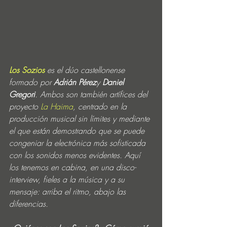
Los Sozios
 es el dúo castellonense 
formado por 
Adrián Pérez
y 
Daniel 
Gregori
. Ambos son también artífices del 
proyecto 
La Haima
, centrado en la 
producción musical sin límites y mediante 
el que están demostrando que se puede 
congeniar la electrónica más sofisticada 
con los sonidos menos evidentes. Aquí 
los tenemos en cabina, en una disco-
interview, fieles a la música y a su 
mensaje: arriba el ritmo, abajo las 
diferencias.