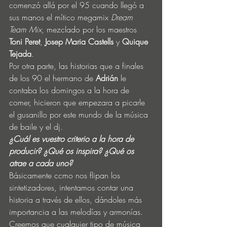
comenzó allá por el 95 cuando llegó a 
sus manos el mítico megamix 
Dream 
Team Mix
, mezclado por los maestros 
Toni Peret
, 
Josep Maria Castells
 y 
Quique 
Tejada
.
Por otra parte, las historias que a finales 
de los 90 el hermano de 
Adrián
 le 
contaba los domingos a la hora de 
comer, hicieron que empezara a picarle 
el gusanillo por este mundo de la música 
de baile y el dj.
¿Cuál es vuestro criterio a la hora de 
producir? ¿Qué os inspira? ¿Qué os 
atrae a cada uno?
Básicamente ccmo nos flipan los 
sintetizadores, intentamos contar una 
historia a través de ellos, dándoles más 
importancia a las melodías y armonías.
Creemos que cualquier tipo de música 