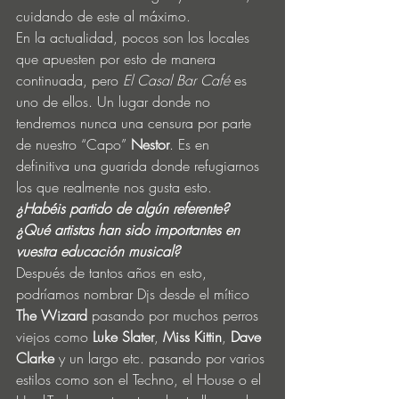
cuidando de este al máximo.
En la actualidad, pocos son los locales 
que apuesten por esto de manera 
continuada, pero 
El Casal Bar Café
 es 
uno de ellos. Un lugar donde no 
tendremos nunca una censura por parte 
de nuestro “Capo” 
Nestor
. Es en 
definitiva una guarida donde refugiarnos 
los que realmente nos gusta esto.
¿Habéis partido de algún referente? 
¿Qué artistas han sido importantes en 
vuestra educación musical?
Después de tantos años en esto, 
podríamos nombrar Djs desde el mítico 
The Wizard
 pasando por muchos perros 
viejos como 
Luke Slater
, 
Miss Kittin
, 
Dave 
Clarke
 y un largo etc. pasando por varios 
estilos como son el Techno, el House o el 