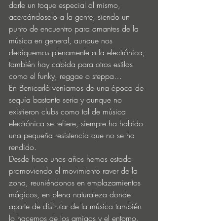
darle un toque especial al mismo, 
acercándoselo a la gente, siendo un 
punto de encuentro para amantes de la 
música en general, aunque nos 
dediquemos plenamente a la electrónica, 
también hay cabida para otros estilos 
como el funky, reggae o steppa…
En Benicarló veníamos de una época de 
sequía bastante seria y aunque no 
existieron clubs como tal de música 
electrónica se refiere, siempre ha habido 
una pequeña resistencia que no se ha 
rendido.
Desde hace unos años hemos estado 
promoviendo el movimiento raver de la 
zona, reuniéndonos en emplazamientos 
mágicos, en plena naturaleza donde 
aparte de disfrutar de la música también 
lo hacemos de los amigos y el entorno, 