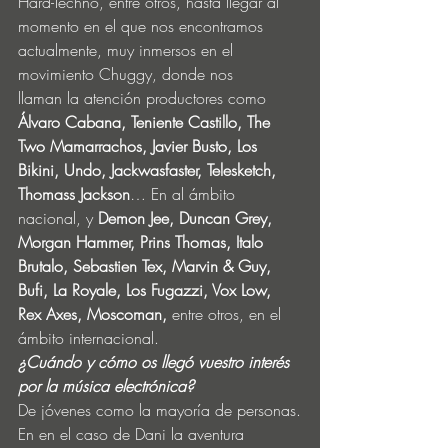
Hard-Techno, entre otros, hasta llegar al 
momento en el que nos encontramos 
actualmente, muy inmersos en el 
movimiento Chuggy, donde nos 
llaman la atención productores como 
Álvaro Cabana, Teniente Castillo, The 
Two Mamarrachos, Javier Busto, Los 
Bikini, Undo, Jackwasfaster, Telesketch, 
Thomass Jackson
… En al ámbito 
nacional, y 
Demon Jee, Duncan Grey, 
Morgan Hammer, Prins Thomas, Italo 
Brutalo, Sebastien Tex, Marvin & Guy, 
Bufi, La Royale, Los Fugazzi, Vox Low, 
Rex Axes, Moscoman,
 entre otros, en el 
ámbito internacional.
¿Cuándo y cómo os llegó vuestro interés 
por la música electrónica?
De jóvenes como la mayoría de personas.
En en el caso de Dani la aventura 