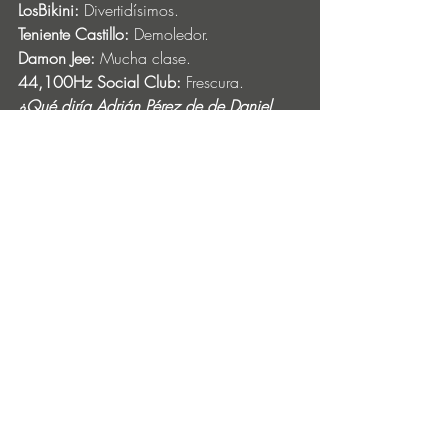
LosBikini:
 Divertidísimos.
Teniente Castillo:
 Demoledor.
Damon Jee:
 Mucha clase.
44,100Hz Social Club:
 Frescura.
¿Qué diría Adrián Pérez de de Daniel 
Gregori?
Dani es incombustible, un tipo un poco 
hippie, pero con una enciclopedia 
musical en la cabeza que nunca deja de 
sorprender. Y sobre todo un explorador 
de sonidos nuevos, que siempre mira 
hacia adelante y nunca piensa en 
estancarse.
¿Y Daniel Gregori de Adrián Pérez?
Pues el “Sosio” es un buen compadre, se 
porta estupendamente bien y apenas hay 
que estar encima de él… jajaja (bromas 
aparte). 
Desde que empezó su camino en el 