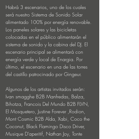
Habrá 3 escenarios, uno de los cuales 
será nuestro Sistema de Sonido Solar 
alimentado 100% por energía renovable. 
Los paneles solares y las bicicletas 
colocadas en el público alimentarán el 
sistema de sonido y la cabina del DJ. El 
escenario principal se alimentará con 
energía verde y local de Enargia. Por 
último, el escenario en una de las torres 
del castillo patrocinado por Gingeur.
Algunos de los artistas invitados serán: 
Ivan smagghe B2B Manfredas, Balza, 
Bihotza, Francois Del Mundo B2B FLVN, 
El Mosquetero, Justine Forever ,Rodion, 
Mont Cosmic B2B Alda, Xabi, Coco the 
Coconut, Black Flamingo Disco Driver, 
Musique D’aperitif, Nathan Joy, Tonte 