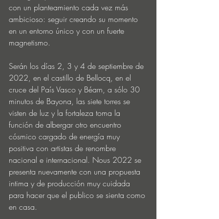
con un planteamiento cada vez más 
ambicioso: seguir creando su momento 
en un entorno único y con un fuerte 
magnetismo.
Serán los días 2, 3 y 4 de septiembre de 
2022, en el castillo de Bellocq, en el 
cruce del País Vasco y Béarn, a sólo 30 
minutos de Bayona, las siete torres se 
visten de luz y la fortaleza toma la 
función de albergar otro encuentro 
cósmico cargado de energía muy 
positiva con artistas de renombre 
nacional e internacional. Nous 2022 se 
presenta nuevamente con una propuesta 
intima y de producción muy cuidada 
para hacer que el publico se sienta como 
en casa.