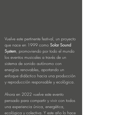
Vuelve este pertinente festival, un proyecto 
que nace en 1999 como 
Solar Sound 
System
, promoviendo por todo el mundo 
los eventos musicales a través de un 
sistema de sonido autónomo con 
energías renovables, aportando un 
enfoque didáctico hacia una producción 
y reproducción responsable y ecológica.
Ahora en 2022 vuelve este evento 
pensado para compartir y vivir con todos 
una experiencia única, energética, 
ecológica y colectiva. Y este año lo hace 