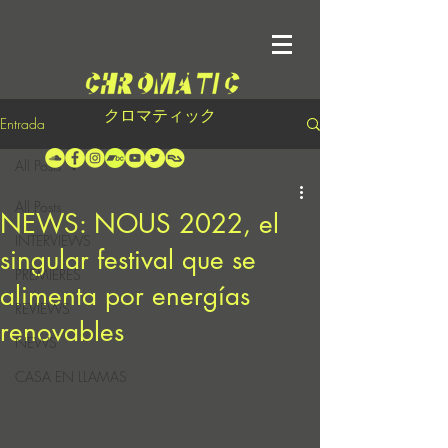
クロマティック
Entrada
All Posts
All Posts
NEWS: NOUS 2022, el
INTERVIEWS
singular festival que se
PREMIERES
alimenta por energías
REVIEWS
renovables
NEWS
CASA EN LLAMAS