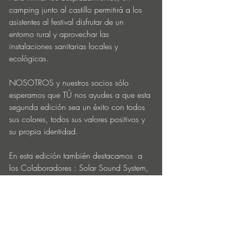
camping junto al castillo permitirá a los 
asistentes al festival disfrutar de un 
entorno rural y aprovechar las 
instalaciones sanitarias locales y 
ecológicas.
NOSOTROS y nuestros socios sólo 
esperamos que TÚ nos ayudes a que esta 
segunda edición sea un éxito con todos 
sus colores, todos sus valores positivos y 
su propia identidad.
En esta edición también destacamos  a 
los Colaboradores : Solar Sound System, 
Gingeur, Mairie de Bellocq, Le Philtre, 
Eden Auto, Clic, Wacky Waffle, El 
puerto Colombiano, Brasserie Béarnaise. 