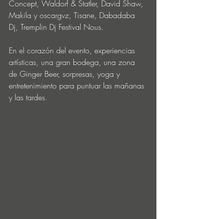
Concept, Waldorf & Statler, David Shaw, 
Makila y oscargvz, Tisane, Dabadaba 
Dj, Tremplin Dj Festival Nous.
En el corazón del evento, experiencias 
artísticas, una gran bodega, una zona 
de Ginger Beer, sorpresas, yoga y 
entretenimiento para puntuar las mañanas 
y las tardes.