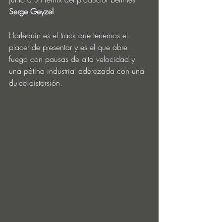
Serge Geyzel
.
Harlequin es el track que tenemos el 
placer de presentar y es el que abre 
fuego con pausas de alta velocidad y 
una pátina industrial aderezada con una 
dulce distorsión.