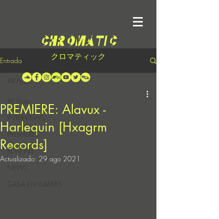
クロマティック
Entrada
All Posts
All Posts
PREMIERE: Alavux -
INTERVIEWS
Harlequin [Hxagrm
PREMIERES
Records]
REVIEWS
Actualizado:
29 ago 2021
NEWS
CASA EN LLAMAS