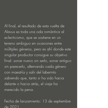
Al final, el resultado de esta vuelta de 
Alavux es toda una oda romántica al 
eclecticismo, que se sostiene en un 
terreno ambiguo en ocasiones entre 
múltiples géneros, pero es ahí donde este 
singular productor consigue su objetivo 
final: sonar nuevo sin serlo, sonar antiguo 
sin parecerlo, alternando cada género 
con maestría y salir del laberinto 
sabiendo que, tanto si ha sido hacia 
delante o hacia atrás, el viaje ha 
merecido la pena.
Fecha de lanzamiento: 13 de septiembre 
de 2021