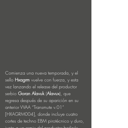
Comienza una nueva temporada, y el 
sello 
Hxagrm
 vuelve con fuerza, y esta 
vez lanzando el release del productor 
serbio 
Goran Alavuk
 (
Alavux
), que 
regresa después de su aparición en su 
anterior VVAA “Transmute v.01” 
[HXAGRM004], donde incluye cuatro 
cortes de techno EBM pirotécnico y duro, 
junto a un remix del productor berlinés 