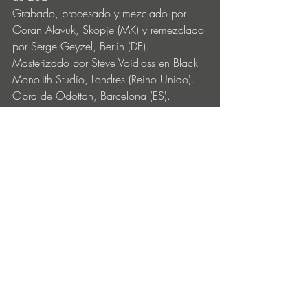
Grabado, procesado y mezclado por 
Goran Alavuk, Skopje (MK) y remezclado 
por Serge Geyzel, Berlín (DE).
Masterizado por Steve Voidloss en Black 
Monolith Studio, Londres (Reino Unido).
Obra de Odottan, Barcelona (ES).
Promoción de Dispersion PR, Staines 
(Reino Unido).
Pre-order: 
bit.ly/3xApcB2
Entradas recientes
Ver todo