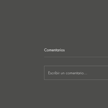
Comentarios
Escribir un comentario...
REVIEW: Rambla Traxx
presenta su 007