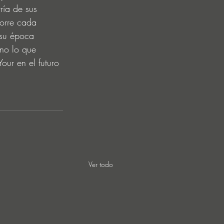
ría de sus 
corre cada 
 su época 
ino lo que 
our en el futuro 
Ver todo