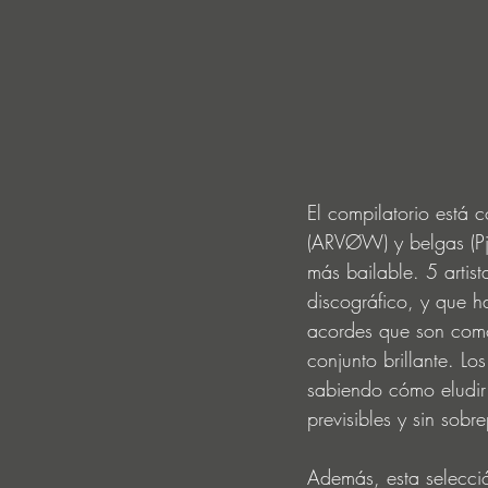
El compilatorio está 
(ARVØW) y belgas (Pjet
más bailable. 5 artist
discográfico, y que h
acordes que son como
conjunto brillante. Lo
sabiendo cómo eludir 
previsibles y sin sob
Además, esta selecci