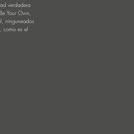
idad verdadera 
 Be Your Own, 
al, ninguneados 
a, como es el 