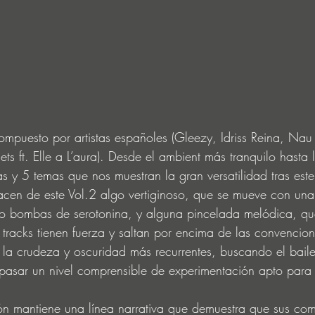
compuesto por artistas españoles (Gleezy, Idriss Reina, Nau 
s ft. Elle a L’aura). Desde el ambient más tranquilo hasta l
as y 5 temas que nos muestran la gran versatilidad tras este
acen de este Vol.2 algo vertiginoso, que se mueve con una
 bombas de serotonina, y alguna pincelada melódica, qu
s tracks tienen fuerza y saltan por encima de las convencio
la crudeza y oscuridad más recurrentes, buscando el baile 
repasar un nivel comprensible de experimentación apto para 
ón mantiene una línea narrativa que demuestra que sus com