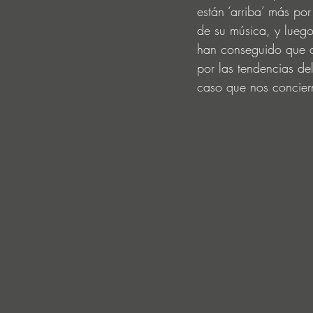
están ‘arriba’ más po
de su música, y lueg
han conseguido que al
por las tendencias de
caso que nos conciern