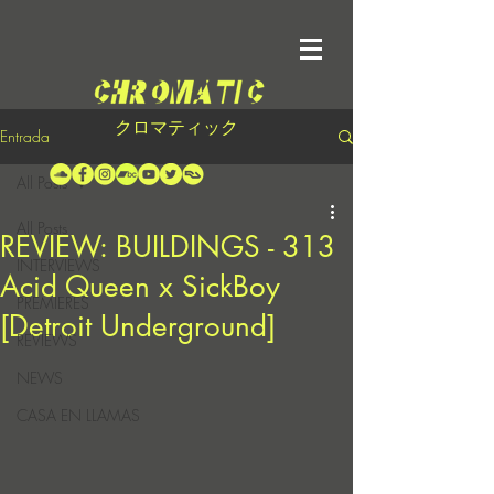
クロマティック
Entrada
All Posts
All Posts
REVIEW: BUILDINGS - 313
INTERVIEWS
Acid Queen x SickBoy
PREMIERES
[Detroit Underground]
REVIEWS
NEWS
CASA EN LLAMAS