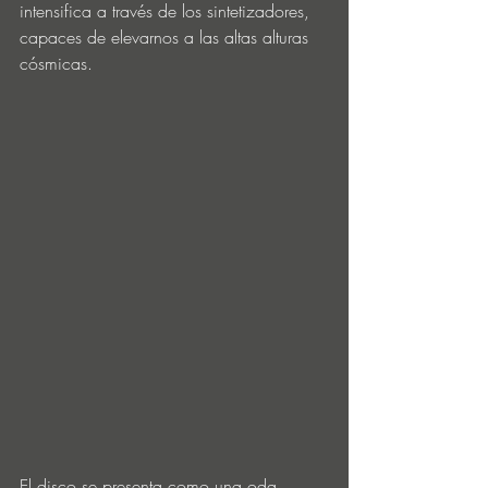
intensifica a través de los sintetizadores, 
capaces de elevarnos a las altas alturas 
cósmicas.
El disco se presenta como una oda 