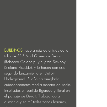
BUILDINGS 
nace a raíz de artistas de la 
talla de 313 Acid Queen de Detroit 
(Rebecca Goldberg) y el gran Sickboy 
(Stefano Piseddu), y lo hacen con este 
segundo lanzamiento en Detroit 
Underground. El dúo ha arreglado 
cuidadosamente media docena de tracks 
inspiradas en sentido figurado y literal en 
el paisaje de Detroit. Trabajando a 
distancia y en múltiples zonas horarias, 