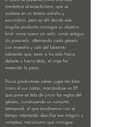
romántica al eclecticismo, que se 
sostiene en un terreno extraño y 
escurridizo, pero es ahí donde este 
singular productor consigue su objetivo 
final: sonar nuevo sin serlo, sonar antiguo 
sin parecerlo, alternando cada género 
con maestría y salir del laberinto 
sabiendo que, tanto si ha sido hacia 
delante o hacia atrás, el viaje ha 
merecido la pena. 
Pocos productores saben jugar tan bien 
como él sus cartas, marcándose un EP 
que pone en tela de juicio las reglas del 
género, construyendo un conjunto 
atemporal, al que acudiremos con el 
tiempo intentando descifrar ese mágico y 
complejo mecanismo que consigue 