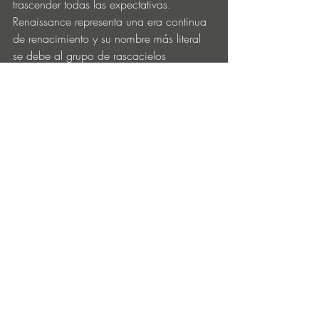
trascender todas las expectativas. 
Renaissance representa una era continua 
de renacimiento y su nombre más literal 
se debe al grupo de rascacielos 
conectados cuya torre central se erige 
como el edificio más alto de Detroit.
BUY
W + P de Rebecca Goldberg y Stefano 
Pissedu
Mezclado y masterizado por Andy Toth
Cover art by Neubau Berlin
© 2021 Detroit Underground
Entradas recientes
Ver todo