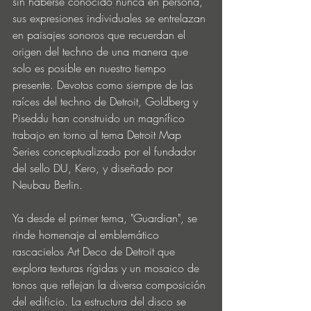
sin haberse conocido nunca en persona, 
sus expresiones individuales se entrelazan 
en paisajes sonoros que recuerdan el 
origen del techno de una manera que 
solo es posible en nuestro tiempo 
presente. Devotos como siempre de las 
raíces del techno de Detroit, Goldberg y 
Piseddu han construido un magnífico 
trabajo en torno al tema Detroit Map 
Series conceptualizado por el fundador 
del sello DU, Kero, y diseñado por 
Neubau Berlin.
Ya desde el primer tema, "Guardian", se 
rinde homenaje al emblemático 
rascacielos Art Deco de Detroit que 
explora texturas rígidas y un mosaico de 
tonos que reflejan la diversa composición 
del edificio. La estructura del disco se 