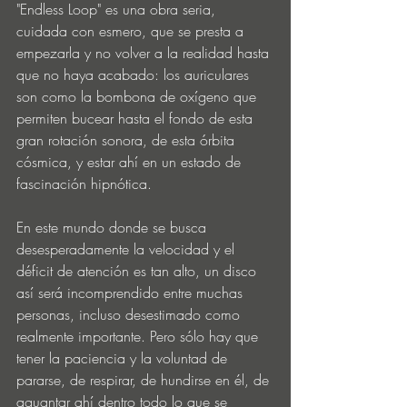
"Endless Loop" es una obra seria, 
cuidada con esmero, que se presta a 
empezarla y no volver a la realidad hasta 
que no haya acabado: los auriculares 
son como la bombona de oxígeno que 
permiten bucear hasta el fondo de esta 
gran rotación sonora, de esta órbita 
cósmica, y estar ahí en un estado de 
fascinación hipnótica. 
En este mundo donde se busca 
desesperadamente la velocidad y el 
déficit de atención es tan alto, un disco 
así será incomprendido entre muchas 
personas, incluso desestimado como 
realmente importante. Pero sólo hay que 
tener la paciencia y la voluntad de 
pararse, de respirar, de hundirse en él, de 
aguantar ahí dentro todo lo que se 