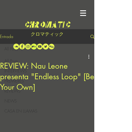
クロマティック
Entrada
All Posts
All Posts
REVIEW: Nau Leone
INTERVIEWS
presenta "Endless Loop" [Be
PREMIERES
Your Own]
REVIEWS
NEWS
CASA EN LLAMAS