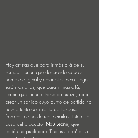
Hay artistas que para ir más allá de su 
sonido, tienen que desprenderse de su 
nombre original y crear otro, pero luego 
están los otros, que para ir más allá, 
tienen que reencontrarse de nuevo, para 
crear un sonido cuyo punto de partida no 
nazca tanto del intento de traspasar 
fronteras como de recuperarlas. Este es el 
caso del productor 
Nau Leone
, que 
recién ha publicado "Endless Loop" en su 