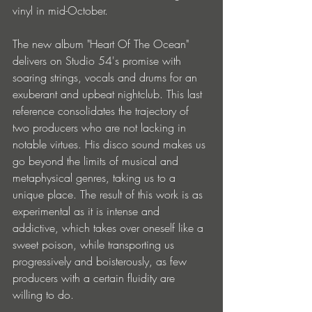
vinyl in mid-October.
The new album "Heart Of The Ocean" 
delivers on Studio 54's promise with 
soaring strings, vocals and drums for an 
exuberant and upbeat nightclub. This last 
reference consolidates the trajectory of 
two producers who are not lacking in 
notable virtues. His disco sound makes us 
go beyond the limits of musical and 
metaphysical genres, taking us to a 
unique place. The result of this work is as 
experimental as it is intense and 
addictive, which takes over oneself like a 
sweet poison, while transporting us 
progressively and boisterously, as few 
producers with a certain fluidity are 
willing to do.