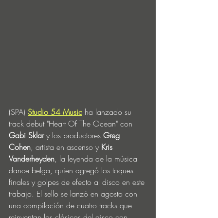
(SPA) 
Studio 54 Music
 ha lanzado su 
track debut "Heart Of The Ocean" con 
Gabi Sklar
 y los productores 
Greg 
Cohen
, artista en ascenso y 
Kris 
Vanderheyden
, la leyenda de la música 
dance belga, quien agregó los toques 
finales y golpes de efecto al disco en este 
trabajo. El sello se lanzó en agosto con 
una compilación de cuatro tracks que 
reinventan los clásicos del disco con 