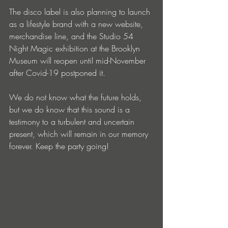
The disco label is also planning to launch 
as a lifestyle brand with a new website, 
merchandise line, and the Studio 54 
Night Magic exhibition at the Brooklyn 
Museum will reopen until mid-November 
after Covid-19 postponed it. 
We do not know what the future holds, 
but we do know that this sound is a 
testimony to a turbulent and uncertain 
present, which will remain in our memory 
forever. Keep the party going!