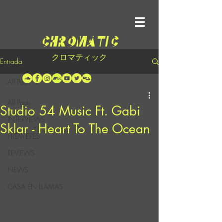
クロマティック
Entrada
All Posts
All Posts
Studio 54 Music Ft. Gabi
INTERVIEWS
Sklar - Heart To The Ocean
PREMIERES
REVIEWS
NEWS
CASA EN LLAMAS