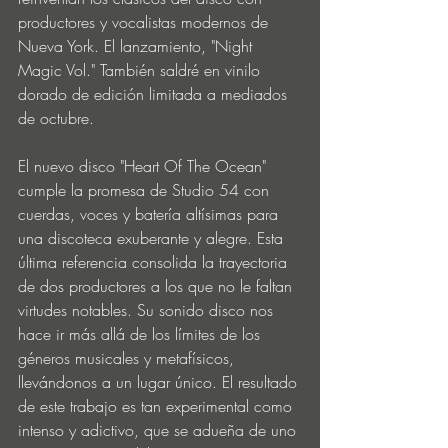
productores y vocalistas modernos de 
Nueva York. El lanzamiento, "Night 
Magic Vol." También saldré en vinilo 
dorado de edición limitada a mediados 
de octubre.
El nuevo disco "Heart Of The Ocean" 
cumple la promesa de Studio 54 con 
cuerdas, voces y batería altísimas para 
una discoteca exuberante y alegre. Esta 
última referencia consolida la trayectoria 
de dos productores a los que no le faltan 
virtudes notables. Su sonido disco nos 
hace ir más allá de los límites de los 
géneros musicales y metafísicos, 
llevándonos a un lugar único. El resultado 
de este trabajo es tan experimental como 
intenso y adictivo, que se adueña de uno 