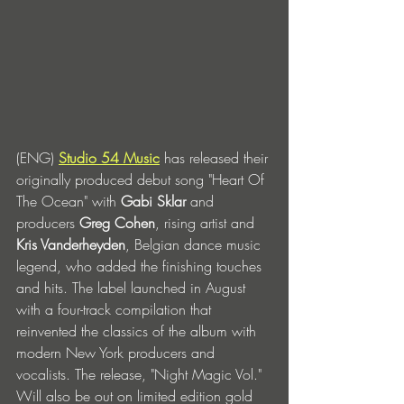
(ENG) 
Studio 54 Music
 has released their 
originally produced debut song "Heart Of 
The Ocean" with 
Gabi Sklar
 and 
producers 
Greg Cohen
, rising artist and 
Kris Vanderheyden
, Belgian dance music 
legend, who added the finishing touches 
and hits. The label launched in August 
with a four-track compilation that 
reinvented the classics of the album with 
modern New York producers and 
vocalists. The release, "Night Magic Vol." 
Will also be out on limited edition gold 