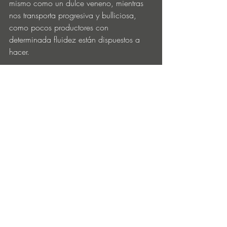
mismo como un dulce veneno, mientras 
nos transporta progresiva y bulliciosa, 
como pocos productores con 
determinada fluidez están dispuestos a 
hacer.
El sello disco también planea lanzarse 
como una marca de estilo de vida con 
un nuevo sitio web, una línea de 
mercadería, y la exposición Studio 54 
Night Magic en el Museo de Brooklyn se 
reabrirá hasta mediados de noviembre 
después de que Covid-19 la pospusiera.
No sabemos qué nos depara el futuro, 
pero sí sabemos que este sonido es un 
testimonio de un presente turbulento e 
incierto, que quedará en nuestra memoria 
para siempre. ¡Que la fiesta siga 