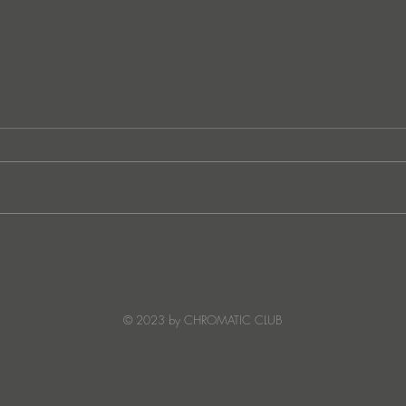
JATS Makes His Debut on
“I Fe
Stereo Productions with Power
SOW
Crea
Deto
© 2023 by CHROMATIC CLUB
Read