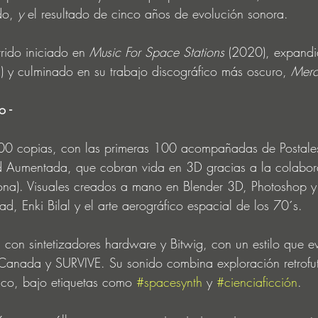
do, 
y 
el resultado de cinco años de evolución sonora. 
rrido iniciado en 
Music For Space Stations
 (2020), expandi
) y culminado en su trabajo discográfico más oscuro, 
Merc
 - 
300 copias, con las primeras 100 acompañadas de Postales
d Aumentada, que cobran vida en 3D gracias a la colabor
ona). Visuales creados a mano en Blender 3D, Photoshop y 
d, Enki Bilal y el arte aerográfico espacial de los 70´s. 
 con sintetizadores hardware y Bitwig, con un estilo que e
Canada y SURVIVE. Su sonido combina exploración retrofut
ico, bajo etiquetas como 
#spacesynth
 y 
#cienciaficción
.