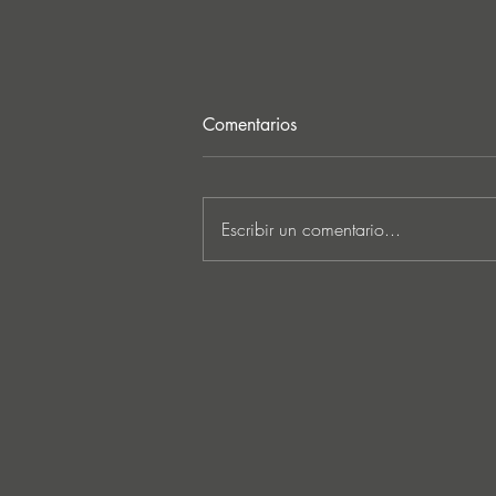
Comentarios
Escribir un comentario...
Lee Foss & GS5 reunite for
‘Separation’ on Repopulate
Mars