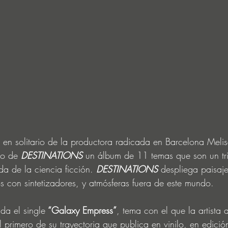
o en solitario de la productora radicada en Barcelona Meli
to de 
DESTINATIONS
 un álbum de 11 temas que son un tri
da de la ciencia ficción. 
DESTINATIONS
despliega paisaj
s con sintetizadores, y atmósferas fuera de este mundo.
da el single
 “Galaxy Empress”
, tema con el que la artista 
l primero de su trayectoria que publica en vinilo, en edición