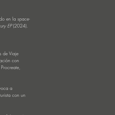
do en la space-
ury EP
 (2024).
 de Viaje 
ación con 
Procreate, 
voca a 
urista con un 