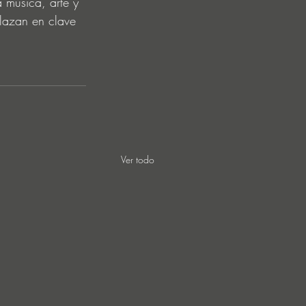
 música, arte y 
elazan en clave 
Ver todo