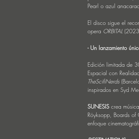
Pearl o azul anacara
El disco sigue el reco
opera 
ORBITAL
 (2023
- Un lanzamiento único
Edición limitada de 
Espacial con Realida
TheScifiNerds
 (Barcel
inspirados en Syd Mea
SUNESIS 
crea música
Röyksopp, Boards of 
enfoque cinematográf