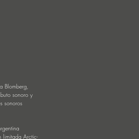
sa Blomberg, 
buto sonoro y 
es sonoros 
argentina 
 limitada Arctic-