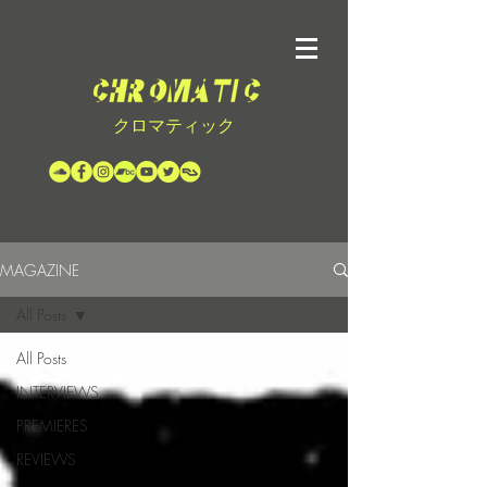
クロマティック
MAGAZINE
All Posts
All Posts
INTERVIEWS
PREMIERES
REVIEWS