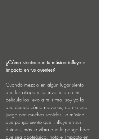
¿Cómo sientes que tu música influye o 
impacta en tus oyentes?
Cuando mezclo en algún lugar siento 
que los atrapo y los involucro en mi 
película los llevo a mi ritmo, soy yo la 
que decide cómo moverlos, con lo cual 
juego con muchos sonidos, la música 
que pongo siento que  influye en sus 
ánimos, más la vibra que le pongo hace 
que sea apoteósico, noto el impacto en 