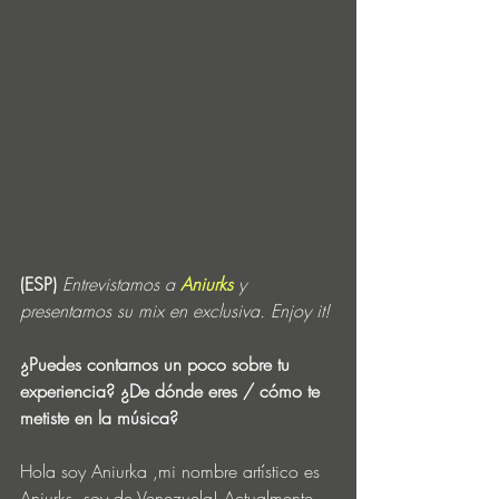
(ESP) 
Entrevistamos a 
Aniurks
y 
presentamos su mix en exclusiva. Enjoy it!
¿Puedes contarnos un poco sobre tu 
experiencia? ¿De dónde eres / cómo te 
metiste en la música?
Hola soy Aniurka ,mi nombre artístico es 
Aniurks, soy de Venezuela! Actualmente 