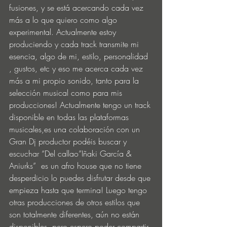
fusiones, y se está acercando cada vez 
más a lo que quiero como algo 
experimental. Actualmente estoy 
produciendo y cada track transmite mi 
esencia, algo de mi, estilo, personalidad 
, gustos, etc y eso me acerca cada vez 
más a mi propio sonido, tanto para la 
selección musical como para mis 
producciones! Actualmente tengo un track 
disponible en todas las plataformas  
musicales,es una colaboración con un 
Gran Dj productor podéis buscar y 
escuchar “Del callao”Iñaki García & 
Aniurks”  es un afro house que no tiene 
desperdicio lo puedes disfrutar desde que 
empieza hasta que termina! Luego tengo 
otras producciones de otros estilos que  
son totalmente diferentes, aún no están 
disponibles, pero espero poder compartir 