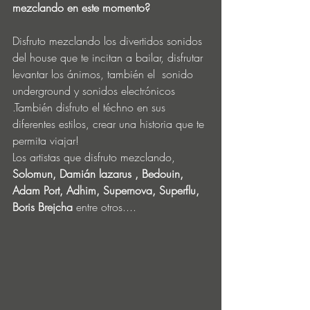
mezclando en este momento?
Disfruto mezclando los divertidos sonidos 
del house que te incitan a bailar, disfrutar 
levantar los ánimos, también el  sonido 
underground y sonidos electrónicos 
.También disfruto el téchno en sus 
diferentes estilos, crear una historia que te 
permita viajar! 
Los artistas que disfruto mezclando, 
Solomun, Damián lazarus , Bedouin, 
Adam Port, Adhim, Supernova, Superflu, 
Boris Brejcha
 entre otros.... 