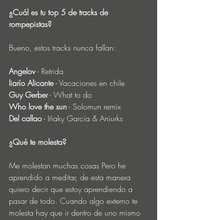
¿Cuál es tu top 5 de tracks de 
rompepistas? 
Bueno, estos tracks nunca fallan:
Angelov
 - Retrida
liarío Alicante
 - Vacaciones en chile
Guy Gerber
 - What to do
Who love the sun
 - Solomun remix 
Del callao
 - Iñaky Garcia & Aniurks
¿Qué te molesta?
Me molestan muchas cosas Pero he 
aprendido a meditar, de esta manera 
quiero decir que estoy aprendiendo a 
pasar de todo. Cuando algo externo te 
molesta hay que ir dentro de uno mismo 