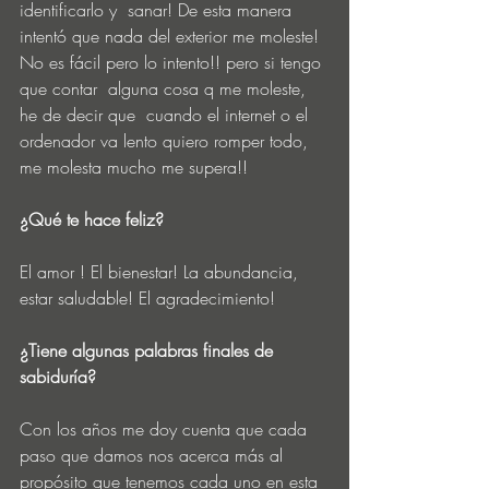
identificarlo y  sanar! De esta manera 
intentó que nada del exterior me moleste! 
No es fácil pero lo intento!! pero si tengo 
que contar  alguna cosa q me moleste, 
he de decir que  cuando el internet o el 
ordenador va lento quiero romper todo, 
me molesta mucho me supera!!
¿Qué te hace feliz?
El amor ! El bienestar! La abundancia, 
estar saludable! El agradecimiento! 
¿Tiene algunas palabras finales de 
sabiduría?  
Con los años me doy cuenta que cada 
paso que damos nos acerca más al 
propósito que tenemos cada uno en esta 