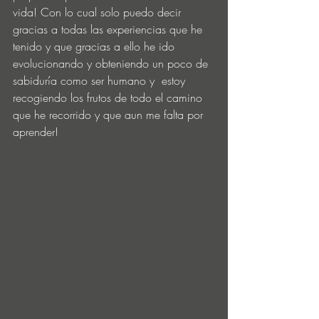
vida! Con lo cual solo puedo decir 
gracias a todas las experiencias que he 
tenido y que gracias a ello he ido 
evolucionando y obteniendo un poco de 
sabiduría como ser humano y  estoy 
recogiendo los frutos de todo el camino 
que he recorrido y que aun me falta por 
aprender!