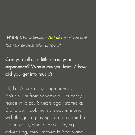
(
ENG
) 
We interview 
Aniurks
 and present 
his mix exclusively. Enjoy it!
Can you tell us a little about your 
experience? Where are you from / how 
did you get into music?
Hi, I'm Aniurka, my stage name is 
Aniurks, I'm from Venezuela! I currently 
reside in Ibiza, 8 years ago I started as 
Djane but I took my first steps in music 
with the guitar playing in a rock band at 
the university where I was studying 
advertising, then I moved to Spain and 