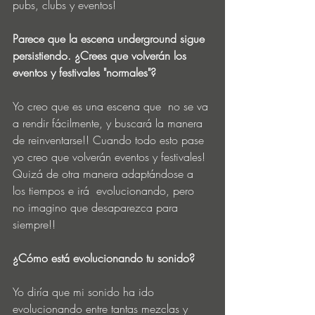
pubs, clubs y eventos!
Parece que la escena underground sigue 
persistiendo. ¿Crees que volverán los 
eventos y festivales "normales"?
Yo creo que es una escena que  no se va 
a rendir fácilmente, y buscará la manera 
de reinventarse!! Cuando todo esto pase 
yo creo que volverán eventos y festivales! 
Quizá de otra manera adaptándose a 
los tiempos e irá  evolucionando, pero 
no imagino que desaparezca para 
siempre!! 
¿Cómo está evolucionando tu sonido?
Yo diría que mi sonido ha ido 
evolucionando entre tantas mezclas y 