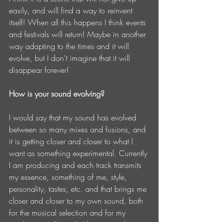
easily, and will find a way to reinvent 
itself! When all this happens I think events 
and festivals will return! Maybe in another 
way adapting to the times and it will 
evolve, but I don't imagine that it will 
disappear forever!
How is your sound evolving?
I would say that my sound has evolved 
between so many mixes and fusions, and 
it is getting closer and closer to what I 
want as something experimental. Currently 
I am producing and each track transmits 
my essence, something of me, style, 
personality, tastes, etc. and that brings me 
closer and closer to my own sound, both 
for the musical selection and for my 