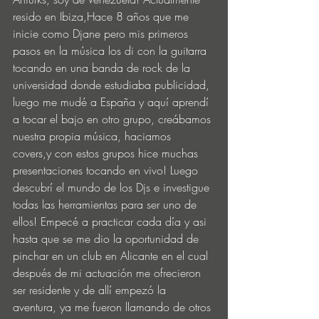
resido en Ibiza,Hace 8 años que me 
inicie como Djane pero mis primeros 
pasos en la música los di con la guitarra 
tocando en una banda de rock de la 
universidad donde estudiaba publicidad, 
luego me mudé a España y aquí aprendí 
a tocar el bajo en otro grupo, creábamos 
nuestra propia música, haciamos 
covers,y con estos grupos hice muchas 
presentaciones tocando en vivo! Luego 
descubrí el mundo de los Djs e investigue 
todas las herramientas para ser uno de 
ellos! Empecé a practicar cada día y asi 
hasta que se me dio la oportunidad de 
pinchar en un club en Alicante en el cual 
después de mi actuación me ofrecieron 
ser residente y de allí empezó la 
aventura, ya me fueron llamando de otros 