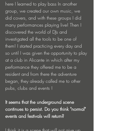
here I learned to play bass In another 
group, we created our own music, we 
did covers, and with these groups I did 
many performances playing live! Then I 
discovered the world of DJs and 
investigated all the tools to be one of 
them! I started practicing every day and 
so until I was given the opportunity to play 
at a club in Alicante in which after my 
performance they offered me to be a 
resident and from there the adventure 
began, they already called me to other 
pubs, clubs and events !
It seems that the underground scene 
continues to persist. Do you think "normal" 
events and festivals will return?
I think it is a scene that will not give up 