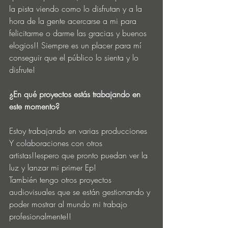
la pista viendo como lo disfrutan y a la 
hora de la gente acercarse a mi para 
felicitarme o darme las gracias y buenos 
elogios!! Siempre es un placer para mí 
conseguir que el público lo sienta y lo 
disfrute! 
¿En qué proyectos estás trabajando en 
este momento?
Estoy trabajando en varias producciones 
Y colaboraciones con otros 
artistas!!espero que pronto puedan ver la 
luz y lanzar mi primer Ep!  
También tengo otros proyectos 
audiovisuales que se están gestionando y 
poder mostrar al mundo mi trabajo 
profesionalmente!!