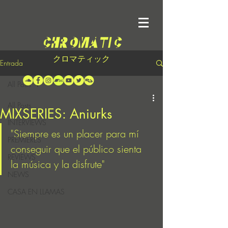
クロマティック
Entrada
All Posts
All Posts
MIXSERIES: Aniurks
INTERVIEWS
"Siempre es un placer para mí 
PREMIERES
conseguir que el público sienta 
REVIEWS
la música y la disfrute"
NEWS
CASA EN LLAMAS