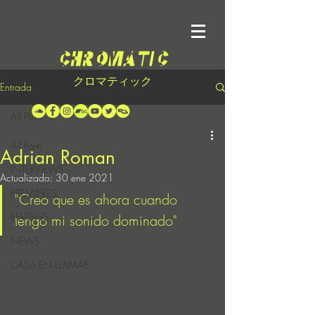
クロマティック
Entrada
All Posts
All Posts
Adrian Roman
INTERVIEWS
Actualizado:
30 ene 2021
PREMIERES
"Creo que es ahora cuando 
REVIEWS
tengo mi sonido dominado"
NEWS
CASA EN LLAMAS