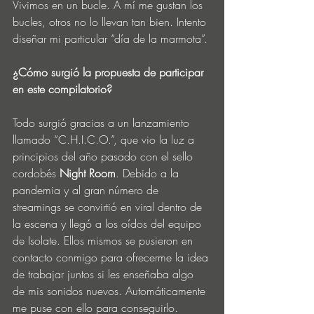
Vivimos en un bucle. A mí me gustan los 
bucles, otros no lo llevan tan bien. Intento 
diseñar mi particular “día de la marmota”.
¿Cómo surgió la propuesta de participar 
en este compilatorio?
Todo surgió gracias a un lanzamiento 
llamado “C.H.I.C.O.”, que vio la luz a 
principios del año pasado con el sello 
cordobés 
Night Room
. Debido a la 
pandemia y al gran número de 
streamings se convirtió en viral dentro de 
la escena y llegó a los oídos del equipo 
de Isolate. Ellos mismos se pusieron en 
contacto conmigo para ofrecerme la idea 
de trabajar juntos si les enseñaba algo 
de mis sonidos nuevos. Automáticamente 
me puse con ello para conseguirlo.