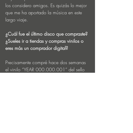
los considero amigos. Es quizás lo mejor 
que me ha aportado la música en este 
largo viaje.
¿Cuál fue el último disco que compraste? 
¿Sueles ir a tiendas y compras vinilos o 
eres más un comprador digital?
Precisamente compré hace dos semanas 
el vinilo “YEAR 000.000.001” del sello 
de 
Toto Chiavetta
 “Borders of Light” 
porque, a parte de ser un gran disco, 
aparecían mis amigos 
Luke García
 y 
Colossio
. No tengo una gran colección, 
pero a veces se necesita tocar la música 
con los dedos.
Dinos un disco de tu colección que es 