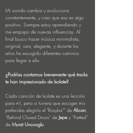
Mi sonido cambia y evoluciona 
constantemente, y creo que eso es algo 
positivo. Siempre estoy aprendiendo y 
me empapo de nuevas influencias. Al 
final busco hacer música minimalista, 
original, rara, elegante, y durante los 
años he escogido diferentes caminos 
para llegar a ello.
¿Podrías contarnos brevemente qué tracks 
te han impresionado de Isolate?
Cada canción de Isolate es una lección 
para mí, pero si tuviera que escoger mis 
preferidas elegiría el "Rosyba“" de 
Alican
, 
“Behind Closed Doors” de 
Jepe
 y “Fretted” 
de 
Murat Uncuoglu
.