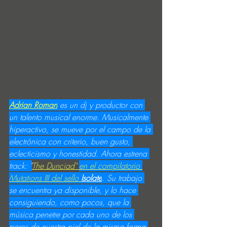
Adrian Roman
 es un dj y productor con 
un talento musical enorme. Musicalmente 
hiperactivo, se mueve por el campo de la 
electrónica con criterio, buen gusto, 
eclecticismo y honestidad. Ahora estrena 
track: 
"
Th
e Dunciad" 
en el compilatorio 
Mutations III del sello 
Isolate
. Su trabajo 
se encuentra ya disponible, y lo hace 
consiguiendo, como pocos, que la 
música penetre por cada uno de los 
poros de nuestra piel de la misma forma 