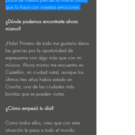
que lo hace con nuestras emociones.
¿Dónde podemos encontrarte ahora 
mismo?
¡Hola! Primero de todo me gustaría daros 
las gracias por la oportunidad de 
expresarme con algo más que con mi 
música. Ahora mismo me encuentro en 
Castellón, mi ciudad natal, aunque los 
últimos tres años había estado en 
Coruña, una de las ciudades más 
bonitas que se pueden visitar.
¿Cómo empezó tu día?
Como todos ellos, creo que con esta 
situación le pasa a todo el mundo. 