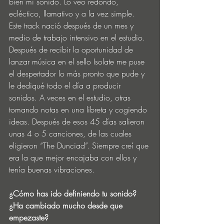
bien mi sonido. Lo veo redondo, 
ecléctico, llamativo y a la vez simple. 
Este track nació después de un mes y 
medio de trabajo intensivo en el estudio. 
Después de recibir la oportunidad de 
lanzar música en el sello Isolate me puse 
el despertador lo más pronto que pude y 
le dediqué todo el día a producir 
sonidos. A veces en el estudio, otras 
tomando notas en una libreta y cogiendo 
ideas. Después de esos 45 días salieron 
unas 4 o 5 canciones, de las cuales 
eligieron “The Dunciad”. Siempre creí que 
era la que mejor encajaba con ellos y 
tenía buenas vibraciones.
¿Cómo has ido definiendo tu sonido? 
¿Ha cambiado mucho desde que 
empezaste?