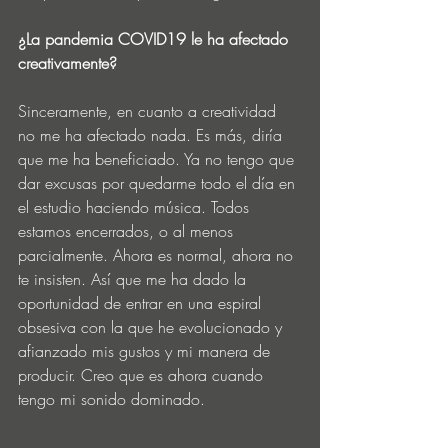
¿La pandemia COVID19 le ha afectado 
creativamente?
Sinceramente, en cuanto a creatividad 
no me ha afectado nada. Es más, diría 
que me ha beneficiado. Ya no tengo que 
dar excusas por quedarme todo el día en 
el estudio haciendo música. Todos 
estamos encerrados, o al menos 
parcialmente. Ahora es normal, ahora no 
te insisten. Así que me ha dado la 
oportunidad de entrar en una espiral 
obsesiva con la que he evolucionado y 
afianzado mis gustos y mi manera de 
producir. Creo que es ahora cuando 
tengo mi sonido dominado.