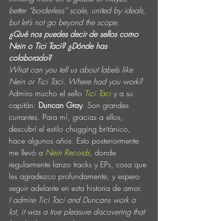
better “borderless” scale, united by ideals, 
but let’s not go beyond the scope.
¿Qué nos puedes decir de sellos como 
Nein o Tici Taci? ¿Dónde has 
colaborado?
What can you tell us about labels like 
Nein or Tici Taci. Where had you work?
Admiro mucho el sello 
Tici Taci
 y a su 
capitán: 
Duncan Gray
. Son grandes 
currantes. Para mí, gracias a ellos, 
descubrí el estilo chugging británico, 
hace algunos años. Esto posteriormente 
me llevó a 
Nein Records
, donde 
regularmente lanzo tracks y EPs, cosa que 
les agradezco profundamente, y espero 
seguir adelante en esta historia de amor.
I admire Tici Taci and Duncans work a 
lot, it was a true pleasure discovering that 