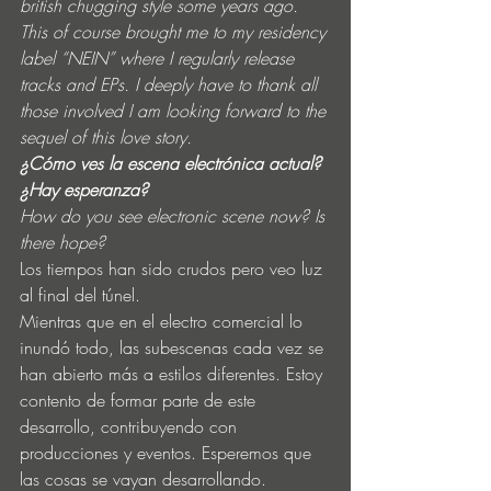
british chugging style some years ago. 
This of course brought me to my residency 
label “NEIN” where I regularly release 
tracks and EPs. I deeply have to thank all 
those involved I am looking forward to the 
sequel of this love story.
¿Cómo ves la escena electrónica actual? 
¿Hay esperanza?
How do you see electronic scene now? Is 
there hope?
Los tiempos han sido crudos pero veo luz 
al final del túnel.
Mientras que en el electro comercial lo 
inundó todo, las subescenas cada vez se 
han abierto más a estilos diferentes. Estoy 
contento de formar parte de este 
desarrollo, contribuyendo con 
producciones y eventos. Esperemos que 
las cosas se vayan desarrollando. 