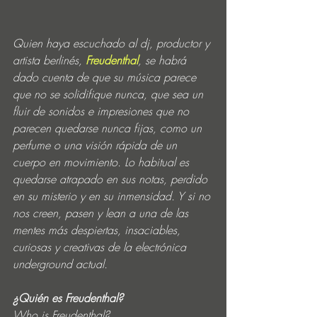
Quien haya escuchado al dj, productor y 
artista berlinés, 
Freudenthal
, se habrá 
dado cuenta de que su música parece 
que no se solidifique nunca, que sea un 
fluir de sonidos e impresiones que no 
parecen quedarse nunca fijas, como un 
perfume o una visión rápida de un 
cuerpo en movimiento. Lo habitual es 
quedarse atrapado en sus notas, perdido 
en su misterio y en su inmensidad. Y si no 
nos creen, pasen y lean a una de las 
mentes más despiertas, insaciables, 
curiosas y creativas de la electrónica 
underground actual. 
¿Quién es Freudenthal?
Who is Freudenthal?