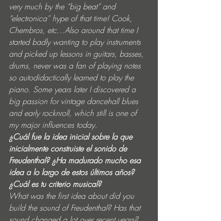
very much by the “big beat” and 
“electronica” hype of that time! Cook, 
Chembros, etc…Also around that time I 
started badly wanting to play instruments 
and picked up lessons in guitars, basses, 
drums, never was a fan of playing notes 
so autodidactically learned to play the 
piano. Some years later I discovered a 
big passion for vintage dancehall blues 
and early rocknroll, which still is one of 
my major influences today.
¿Cuál fue la idea inicial sobre la que 
inicialmente construiste el sonido de 
Freudenthal? ¿Ha madurado mucho esa 
idea a lo largo de estos últimos años? 
¿Cuál es tu criterio musical?
What was the first idea about did you 
build the sound of Freudenthal? Has that 
sound changed a lot over recent years? 