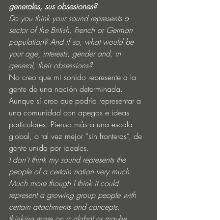
generales, sus obsesiones?
Do you think your sound represents a 
sector of the British, French or German 
population? And if so, what would be 
your age, interests, gender and, in 
general, their obsessions?
No creo que mi sonido represente a la 
gente de una nación determinada. 
Aunque sí creo que podría representar a 
una comunidad con apegos e ideas 
particulares. Pienso más a una escala 
global, o tal vez mejor “sin fronteras”, de 
gente unida por ideales. 
I don’t think my sound represents the 
people of a certain nation very much. 
Much more though I think it could 
represent a growing group people with 
certain attachments and concepts, 
thinking more on a global or maybe 