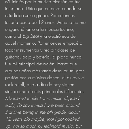
Mi interés por la música electrónica fue 
temprano. Diría que empezó cuando yo 
estudiaba sexto grado. Por entonces 
tendría cerca de 12 años. Aunque no me 
enganché tanto a la música techno, 
como al 
big beat
 y la electrónica de 
aquél momento. Por entonces empecé a 
tocar instrumentos y recibir clases de 
guitarra, bajo y batería. El piano nunca 
fue mi principal devoción. Hasta que 
algunos años más tarde descubrí mi gran 
pasión por la música dance, el blues y el 
rock`n`roll, que a día de hoy siguen 
siendo una de mis principales influencias.
My interest in electronic music alighted 
early, I’d say it must have been around 
that time being in the 6th grade, about 
12 years old maybe, that I got hooked 
up, not so much by technoid music, but 