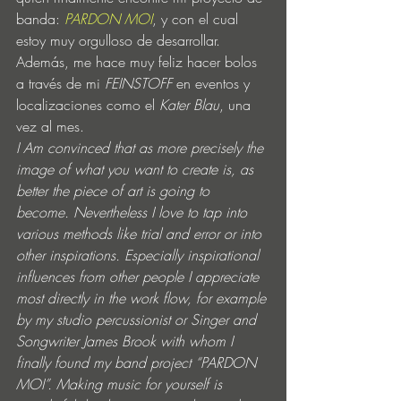
banda: 
PARDON MOI
, y con el cual 
estoy muy orgulloso de desarrollar. 
Además, me hace muy feliz hacer bolos 
a través de mi 
FEINSTOFF
 en eventos y 
localizaciones como el 
Kater Blau
, una 
vez al mes.
I Am convinced that as more precisely the 
image of what you want to create is, as 
better the piece of art is going to 
become. Nevertheless I love to tap into 
various methods like trial and error or into 
other inspirations. Especially inspirational 
influences from other people I appreciate 
most directly in the work flow, for example 
by my studio percussionist or Singer and 
Songwriter James Brook with whom I 
finally found my band project “PARDON 
MOI”. Making music for yourself is 