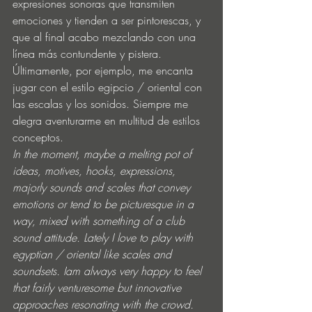
expresiones sonoras que transmiten 
emociones y tienden a ser pintorescas, y 
que al final acabo mezclando con una 
línea más contundente y pistera. 
Últimamente, por ejemplo, me encanta 
jugar con el estilo egipcio / oriental con 
las escalas y los sonidos. Siempre me 
alegra aventurarme en multitud de estilos 
conceptos. 
In the moment, maybe a melting pot of 
ideas, motives, hooks, expressions, 
majorly sounds and scales that convey 
emotions or tend to be picturesque in a 
way, mixed with something of a club 
sound attitude. Lately I love to play with 
egyptian / oriental like scales and 
soundsets. Iam always very happy to feel 
that fairly venturesome but innovative 
approaches resonating with the crowd.