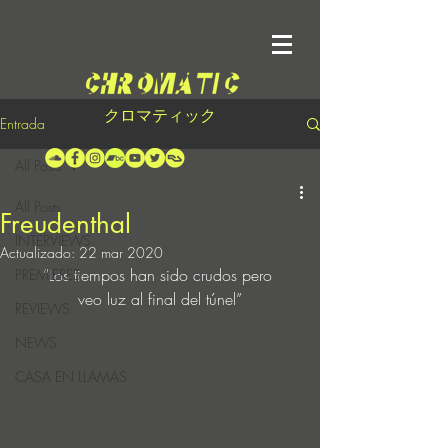
クロマティック
Entrada
All Posts
All Posts
Freudenthal
INTERVIEWS
Actualizado:
22 mar 2020
“Los tiempos han sido crudos pero 
PREMIERES
veo luz al final del túnel”
REVIEWS
NEWS
CASA EN LLAMAS