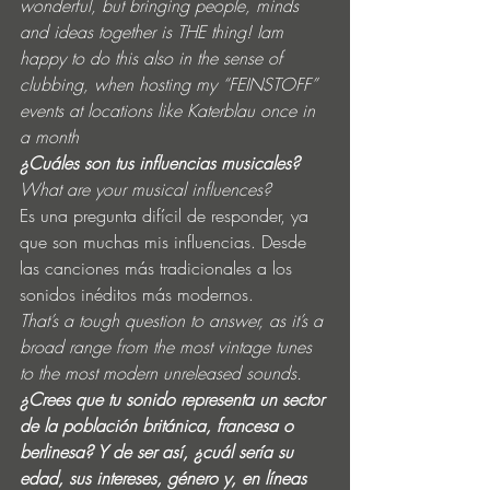
wonderful, but bringing people, minds 
and ideas together is THE thing! Iam 
happy to do this also in the sense of 
clubbing, when hosting my “FEINSTOFF” 
events at locations like Katerblau once in 
a month
¿Cuáles son tus influencias musicales?
What are your musical influences?
Es una pregunta difícil de responder, ya 
que son muchas mis influencias. Desde 
las canciones más tradicionales a los 
sonidos inéditos más modernos.
That’s a tough question to answer, as it’s a 
broad range from the most vintage tunes 
to the most modern unreleased sounds.
¿Crees que tu sonido representa un sector 
de la población británica, francesa o 
berlinesa? Y de ser así, ¿cuál sería su 
edad, sus intereses, género y, en líneas 