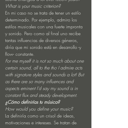
What is your music criterion?
En mi caso no se trata de tener un estilo 
determinado. Por ejemplo, admiro los 
estilos musicales con una fuerte impronta 
y sonido. Pero como al final uno recibe 
tantas influencias de diversos géneros, 
diría que mi sonido está en desarrollo -y 
flow- constante.
For me myself it is not so much about one 
certain sound, all to the tho I admire acts 
with signature styles and sounds a lot! But 
as there are so many influences and 
aspects eminent I’d say my sound is in 
constant flux and steady development.
¿Cómo definirías tu música?
How would you define your music?
La definiría como un crisol de ideas, 
motivaciones e intereses. Se tratan de 