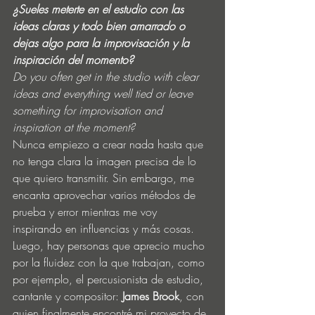
¿Sueles meterte en el estudio con las 
ideas claras y todo bien amarrado o 
dejas algo para la improvisación y la 
inspiración del momento?
Do you often get in the studio with clear 
ideas and everything well tied or leave 
something for improvisation and 
inspiration at the moment?
Nunca empiezo a crear nada hasta que 
no tenga clara la imagen precisa de lo 
que quiero transmitir. Sin embargo, me 
encanta aprovechar varios métodos de 
prueba y error mientras me voy 
inspirando en influencias y más cosas. 
Luego, hay personas que aprecio mucho 
por la fluidez con la que trabajan, como 
por ejemplo, el percusionista de estudio, 
cantante y compositor: 
James Brook
, con 
quien finalmente encontré mi proyecto de 