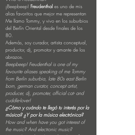
¡Beepbeep! 
Freudenthal
 es uno de mis 
alias favoritos que mejor me representan
Me llamo Tommy, y vivo en los suburbios 
del Berlín Oriental desde finales de los 
80.
Además, soy curador, artista conceptual, 
productor, dj, promotor y amante de los 
abrazos. 
Beepbeep! Freudenthal is one of my 
favourite aliases speaking of me Tommy 
from Berlin suburbia, late 80s east Berlin 
born, german curator, concept artist, 
producer, dj, promoter, official cat- and 
cuddle-lover!
¿Cómo y cuándo te llegó tu interés por la 
música? ¿Y por la música electrónica?
How and when have you got interest of 
the music? And electronic music?