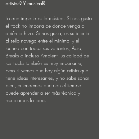
artistas? Y musical?
Lo que importa es la música. Si nos gusta 
el track no importa de donde venga o 
quién lo hizo. Si nos gusta, es suficiente. 
El sello navega entre el minimal y el 
techno con todas sus variantes, Acid, 
Breaks o incluso Ambient. La calidad de 
los tracks también es muy importante, 
pero si vemos que hay algún artista que 
tiene ideas interesantes, y no sabe sonar 
bien, entendemos que con el tiempo 
puede aprender a ser más técnico y 
rescatamos la idea.