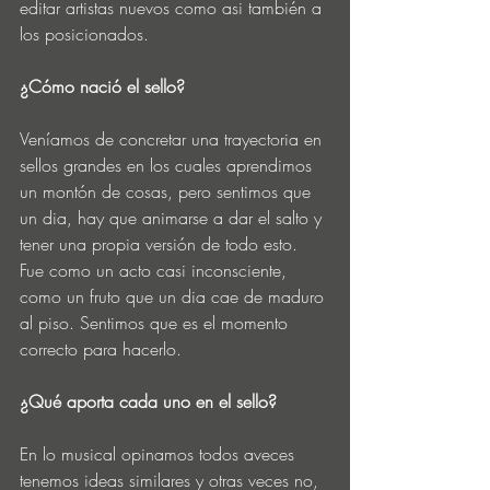
editar artistas nuevos como asi también a 
los posicionados.
¿Cómo nació el sello?
Veníamos de concretar una trayectoria en 
sellos grandes en los cuales aprendimos 
un montón de cosas, pero sentimos que 
un dia, hay que animarse a dar el salto y 
tener una propia versión de todo esto. 
Fue como un acto casi inconsciente, 
como un fruto que un dia cae de maduro 
al piso. Sentimos que es el momento 
correcto para hacerlo.
¿Qué aporta cada uno en el sello?
En lo musical opinamos todos aveces 
tenemos ideas similares y otras veces no, 