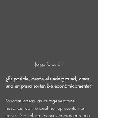
Jorge Ciccioli
¿Es posible, desde el underground, crear 
una empresa sostenible económicamente?
Muchas cosas las autogeneramos 
nosotros, con lo cual no representan un 
costo. A nivel ventas no tenemos aun una 
experiencia hecha y esta todo por venir. 
Pero creo que nos interesa mucho hacer 