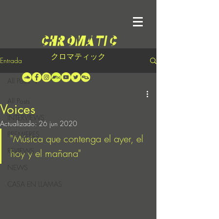
クロマティック
Entrada
All Posts
All Posts
Voices
INTERVIEWS
Actualizado:
26 jun 2020
PREMIERES
"Música que contenga el ayer, el 
REVIEWS
hoy y el mañana"
NEWS
CASA EN LLAMAS