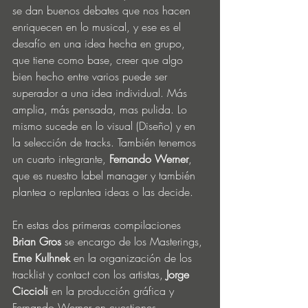
se dan buenos debates que nos hacen 
enriquecen en lo musical, y ese es el 
desafío en una idea hecha en grupo, 
que tiene como base, creer que algo 
bien hecho entre varios puede ser 
superador a una idea individual. Más 
amplia, más pensada, mas pulida. Lo 
mismo sucede en lo visual (Diseño) y en 
la selección de tracks. También tenemos 
un cuarto integrante, 
Fernando Werner
, 
que es nuestro label manager y también 
plantea o replantea ideas o las decide.
En estas dos primeras compilaciones 
Brian Gros
 se encargo de los Masterings, 
Eme Kulhnek
 en la organización de los 
tracklist y contact con los artistas, 
Jorge 
Ciccioli
 en la producción gráfica y 
Fernando Werner en cuestiones 