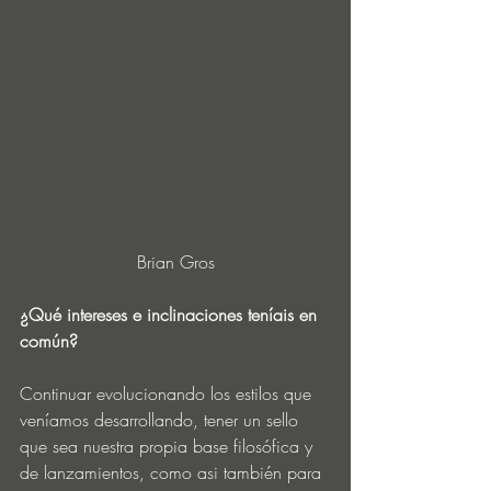
Brian Gros
¿Qué intereses e inclinaciones teníais en 
común?
Continuar evolucionando los estilos que 
veníamos desarrollando, tener un sello 
que sea nuestra propia base filosófica y 
de lanzamientos, como asi también para 