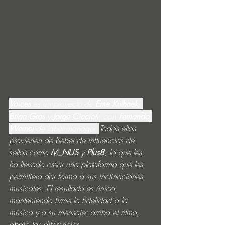
Voices
 es un proyecto de
 Eme Kulhnek, 
Brian Gros
 y 
Jorge Ciccioli
, con 
Fernando 
Werner
 de label manager. 
Todos ellos 
provienen de beber de influencias de 
sellos como 
M_NUS
 y 
Plus8
, lo que les 
ha llevado 
crear una plataforma que les 
permitiera dar forma a sus inclinaciones 
musicales. El resultado es único, 
manteniendo firme la fidelidad a la 
música y a su mensaje: arriba el ritmo, 
abajo las diferencias.