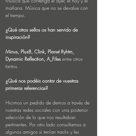
Música que contenga el ayer, el hoy y el 
mañana. Música que no se devalue con 
el tiempo.
¿Qué otros sellos os han servido de 
inspiración?
Minus, Plus8, Clink, Planet Ryhtm, 
Dynamic Reflection, A_Files
 entre otros 
tantos.
¿Qué nos podéis contar de vuestras 
primeras referencias?
Hicimos un pedido de demos a través de 
nuestras redes sociales con una posterior 
selección de lo que nos resultaban 
pertinentes. Por otro lado consultamos a 
algunos amigos si tenían tracks y les 