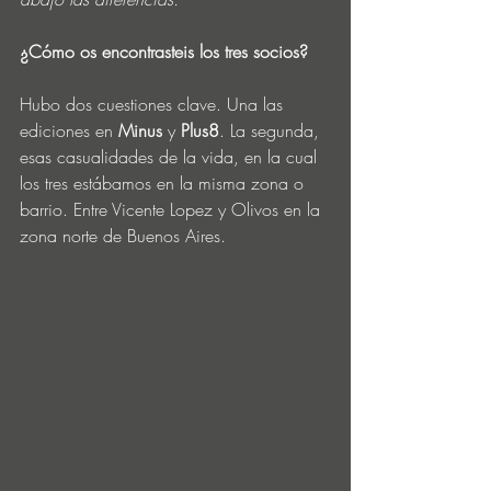
¿Cómo os encontrasteis los tres socios?
Hubo dos cuestiones clave. Una las 
ediciones en 
Minus
 y 
Plus8
. La segunda, 
esas casualidades de la vida, en la cual 
los tres estábamos en la misma zona o 
barrio. Entre Vicente Lopez y Olivos en la 
zona norte de Buenos Aires.