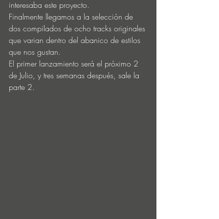
interesaba este proyecto.
Finalmente llegamos a la selección de 
dos compilados de ocho tracks originales 
que varian dentro del abanico de estilos 
que nos gustan.
El primer lanzamiento será el próximo 2 
de Julio, y tres semanas después, sale la 
parte 2.